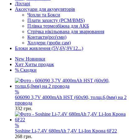
Ліхтарі
Аксесуари для акумуляторів
Чохли та Бокси
Плати захисту (PCM/BMS)
Плівка термозбіжна для АКБ
Стрічка нікільована для зварювання
Контакти(роз'єми)
Холдери (зроби сам)
Блоки живлення (5V,6V,9V12...)
New
Новинки
Хит
Хиты продаж
%
Скидки
%
606090 3,7V 4000mAh HST (60x90, толщ.6,0мм) на 2
провода
332
грн.
%
Soshine Li-7.4V 680mAh 7,4V Li-Ion Крона 6F22
268
грн.