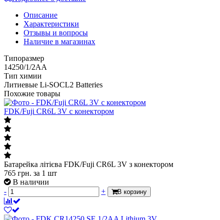
Описание
Характеристики
Отзывы и вопросы
Наличие в магазинах
Типоразмер
14250/1/2AA
Тип химии
Литиевые Li-SOCL2 Batteries
Похожие товары
FDK/Fuji CR6L 3V с конектором
Батарейка літієва FDK/Fuji CR6L 3V з конектором
765
грн.
за 1 шт
В наличии
-
+
В корзину