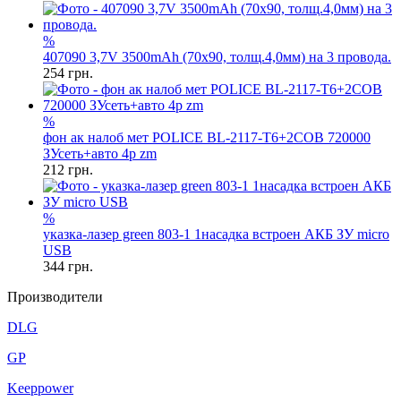
%
407090 3,7V 3500mAh (70x90, толщ.4,0мм) на 3 провода.
254
грн.
%
фон ак налоб мет POLICE BL-2117-T6+2COB 720000
ЗУсеть+авто 4р zm
212
грн.
%
указка-лазер green 803-1 1насадка встроен АКБ ЗУ micro
USB
344
грн.
Производители
DLG
GP
Keeppower