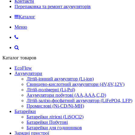
Контакти
Перепаковка та ремонт акумуляторів
Каталог
Меню
Каталог товаров
EcoFlow
Акумулятори
Літій-іонний акумулятор (Li-ion)
Свинцево-кислотний акумулятори (4V,6V,12V)
Літій-полімерні (Li-Pol)
Акумулятори побутові (AA,AAA,C,D)
Літій-залізо-фосфатний акумулятор (LiFePO4, LFP)
Промислові (Ni-CD/Ni-MH)
Батарейки
Батарейки літієві (LiSOCl2)
Батарейки Побутові
Батарейки для годинников
Зарядні пристрої