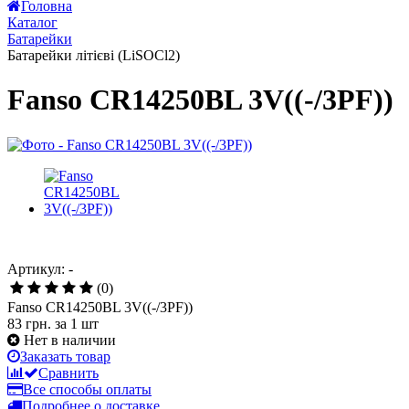
Головна
Каталог
Батарейки
Батарейки літієві (LiSOCl2)
Fanso CR14250BL 3V((-/3PF))
Артикул: -
(0)
Fanso CR14250BL 3V((-/3PF))
83 грн.
за 1 шт
Нет в наличии
Заказать товар
Сравнить
Все способы оплаты
Подробнее о доставке