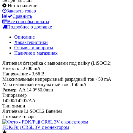
89 грн.
за 1 шт
Нет в наличии
Заказать товар
Сравнить
Все способы оплаты
Подробнее о доставке
Описание
Характеристики
Отзывы и вопросы
Наличие в магазинах
Литиевая батарейка с выводами под пайку (LiSOCl2)
Емкость - 2700 mA
Напряжение - 3,66 В
Максимальный непрерывный разрядный ток - 50 mA
Максимальный импульсный ток -150 mA
Размер: AA 14.0*50.0mm
Типоразмер
14500/14505/AA
Тип химии
Литиевые Li-SOCL2 Batteries
Похожие товары
FDK/Fuji CR6L 3V с конектором