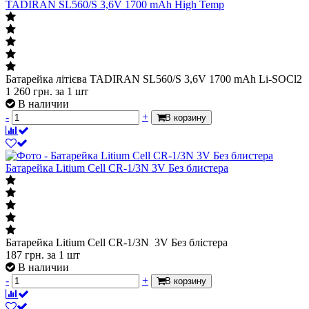
TADIRAN SL560/S 3,6V 1700 mAh High Temp
Батарейка літієва TADIRAN SL560/S 3,6V 1700 mAh Li-SOCl2
1 260
грн.
за 1 шт
В наличии
-
+
В корзину
Батарейка Litium Cell CR-1/3N 3V Без блистера
Батарейка Litium Cell CR-1/3N 3V Без блістера
187
грн.
за 1 шт
В наличии
-
+
В корзину