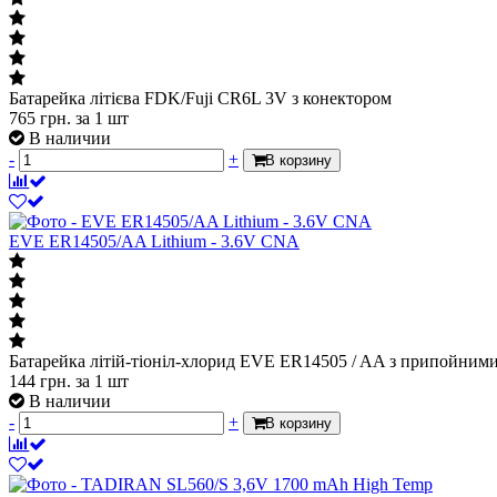
Батарейка літієва FDK/Fuji CR6L 3V з конектором
765
грн.
за 1 шт
В наличии
-
+
В корзину
EVE ER14505/AA Lithium - 3.6V CNA
Батарейка літій-тіоніл-хлорид EVE ER14505 / AA з припойним
144
грн.
за 1 шт
В наличии
-
+
В корзину