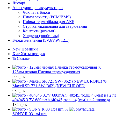
Ліхтарі
Аксесуари для акумуляторів
Чохли та Бокси
Плати захисту (PCM/BMS)
Плівка термозбіжна для АКБ
Стрічка нікільована для зварювання
Контакти(роз'єми)
Холдери (зроби сам)
Блоки живлення (5V,6V,9V12...)
New
Новинки
Хит
Хиты продаж
%
Скидки
%
125мм черная Пленка термоусадочная
90
грн.
%
Maxell SR 721 SW (362) (NEW EUROPE)
68
грн.
404045 3,7V 680mAh (40x45, толщ.4,0мм) на 2 провода
184
грн.
%
SONY R 03 1x4 шт.