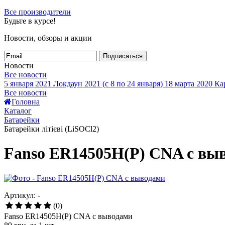
Все производители
Будьте в курсе!
Новости, обзоры и акции
Подписаться
Новости
Все новости
5 января 2021
Локдаун 2021 (с 8 по 24 января)
18 марта 2020
Кар
Все новости
Головна
Каталог
Батарейки
Батарейки літієві (LiSOCl2)
Fanso ER14505H(P) CNA с вы
Артикул: -
(0)
Fanso ER14505H(P) CNA с выводами