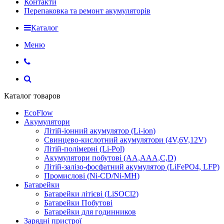
Контакти
Перепаковка та ремонт акумуляторів
Каталог
Меню
Каталог товаров
EcoFlow
Акумулятори
Літій-іонний акумулятор (Li-ion)
Свинцево-кислотний акумулятори (4V,6V,12V)
Літій-полімерні (Li-Pol)
Акумулятори побутові (AA,AAA,C,D)
Літій-залізо-фосфатний акумулятор (LiFePO4, LFP)
Промислові (Ni-CD/Ni-MH)
Батарейки
Батарейки літієві (LiSOCl2)
Батарейки Побутові
Батарейки для годинников
Зарядні пристрої