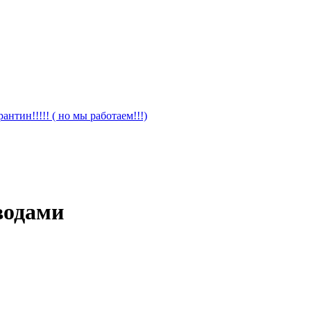
антин!!!!! ( но мы работаем!!!)
водами