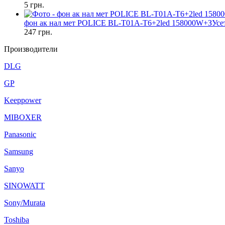
5
грн.
фон ак нал мет POLICE BL-T01A-T6+2led 158000W+ЗУсе
247
грн.
Производители
DLG
GP
Keeppower
MIBOXER
Panasonic
Samsung
Sanyo
SINOWATT
Sony/Murata
Toshiba