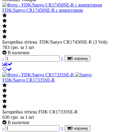
FDK/Sanyo CR17450SE-R с конектором
Батарейка літієва FDK/Sanyo CR17450SE-R (3 Volt)
783
грн.
за 1 шт
В наличии
-
+
В корзину
FDK/Sanyo CR17335SE-R
Батарейка літієва FDK CR17335SE-R
630
грн.
за 1 шт
В наличии
-
+
В корзину