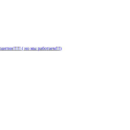
антин!!!!! ( но мы работаем!!!)