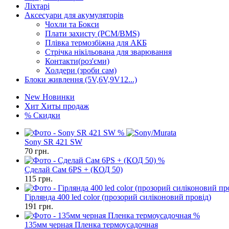
Ліхтарі
Аксесуари для акумуляторів
Чохли та Бокси
Плати захисту (PCM/BMS)
Плівка термозбіжна для АКБ
Стрічка нікільована для зварювання
Контакти(роз'єми)
Холдери (зроби сам)
Блоки живлення (5V,6V,9V12...)
New
Новинки
Хит
Хиты продаж
%
Скидки
%
Sony SR 421 SW
70
грн.
%
Сделай Сам 6PS + (КОД 50)
115
грн.
Гірлянда 400 led color (прозорий силіконовий провід)
191
грн.
%
135мм черная Пленка термоусадочная