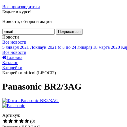
Все производители
Будьте в курсе!
Новости, обзоры и акции
Подписаться
Новости
Все новости
5 января 2021
Локдаун 2021 (с 8 по 24 января)
18 марта 2020
Кар
Все новости
Головна
Каталог
Батарейки
Батарейки літієві (LiSOCl2)
Panasonic BR2/3AG
Артикул: -
(0)