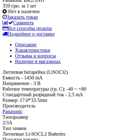
Panasonic BR2/3AG
359 грн.
за 1 шт
Нет в наличии
Заказать товар
Сравнить
Все способы оплаты
Подробнее о доставке
Описание
Характеристики
Отзывы и вопросы
Наличие в магазинах
Литиевая батарейка (LiSOCl2)
Емкость - 1450 mA
Напряжение - 3 В
Рабочие температуры (гр. С): -40 ~ +80
Стандартный разрядный ток - 2,5 mA
Размер: 17.0*33.5mm
Производитель
Panasonic
Типоразмер
2/3A
Тип химии
Литиевые Li-SOCL2 Batteries
Похожие товары