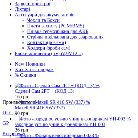
Зарядні пристрої
Ліхтарі
Аксесуари для акумуляторів
Чохли та Бокси
Плати захисту (PCM/BMS)
Плівка термозбіжна для АКБ
Стрічка нікільована для зварювання
Контакти(роз'єми)
Холдери (зроби сам)
Блоки живлення (5V,6V,9V12...)
New
Новинки
Хит
Хиты продаж
%
Скидки
%
Сделай Сам 2PT + (КОД 13)
16
грн.
Производители
%
Maxell SR 416 SW (337)
DLG
90
грн.
%
GP
зарядное уст-во унив к фонарикам YH-003
36
грн.
Keeppower
%