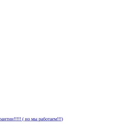
антин!!!!! ( но мы работаем!!!)