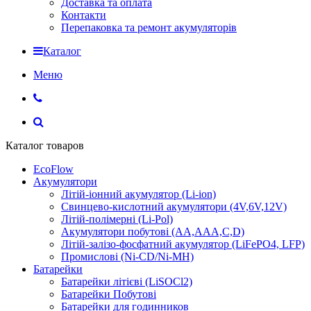
Доставка та оплата
Контакти
Перепаковка та ремонт акумуляторів
Каталог
Меню
Каталог товаров
EcoFlow
Акумулятори
Літій-іонний акумулятор (Li-ion)
Свинцево-кислотний акумулятори (4V,6V,12V)
Літій-полімерні (Li-Pol)
Акумулятори побутові (AA,AAA,C,D)
Літій-залізо-фосфатний акумулятор (LiFePO4, LFP)
Промислові (Ni-CD/Ni-MH)
Батарейки
Батарейки літієві (LiSOCl2)
Батарейки Побутові
Батарейки для годинников