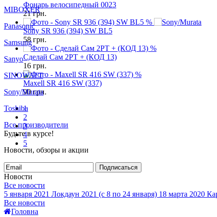
Фонарь велосипедный 0023
MIBOXER
21
грн.
%
Panasonic
Sony SR 936 (394) SW BL5
58
грн.
Samsung
%
Сделай Сам 2PT + (КОД 13)
Sanyo
16
грн.
%
SINOWATT
Maxell SR 416 SW (337)
Sony/Murata
90
грн.
Toshiba
1
2
Все производители
3
Будьте в курсе!
4
5
Новости, обзоры и акции
Подписаться
Новости
Все новости
5 января 2021
Локдаун 2021 (с 8 по 24 января)
18 марта 2020
Кар
Все новости
Головна