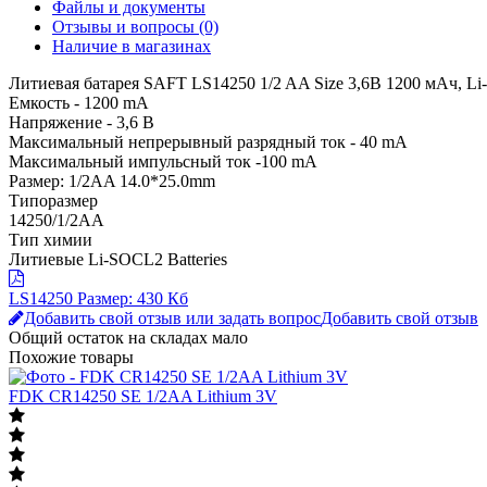
Файлы и документы
Отзывы и вопросы
(0)
Наличие в магазинах
Литиевая батарея SAFT LS14250 1/2 AA Size 3,6В 1200 мАч, Li
Емкость - 1200 mA
Напряжение - 3,6 В
Максимальный непрерывный разрядный ток - 40 mA
Максимальный импульсный ток -100 mA
Размер: 1/2AA 14.0*25.0mm
Типоразмер
14250/1/2AA
Тип химии
Литиевые Li-SOCL2 Batteries
LS14250
Размер: 430 Кб
Добавить свой отзыв или задать вопрос
Добавить свой отзыв
Общий остаток на складах
мало
Похожие товары
FDK CR14250 SE 1/2AA Lithium 3V