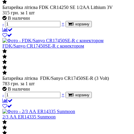
Батарейка літієва FDK CR14250 SE 1/2AA Lithium 3V
315
грн.
за 1 шт
В наличии
-
+
В корзину
FDK/Sanyo CR17450SE-R с конектором
Батарейка літієва FDK/Sanyo CR17450SE-R (3 Volt)
783
грн.
за 1 шт
В наличии
-
+
В корзину
2/3 АА ER14335 Sunmoon