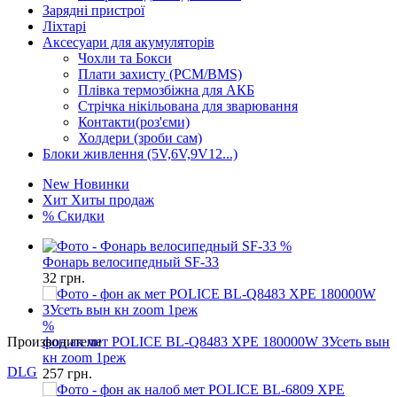
Зарядні пристрої
Ліхтарі
Аксесуари для акумуляторів
Чохли та Бокси
Плати захисту (PCM/BMS)
Плівка термозбіжна для АКБ
Стрічка нікільована для зварювання
Контакти(роз'єми)
Холдери (зроби сам)
Блоки живлення (5V,6V,9V12...)
New
Новинки
Хит
Хиты продаж
%
Скидки
%
Фонарь велосипедный SF-33
32
грн.
%
Производители
фон ак мет POLICE BL-Q8483 XPE 180000W ЗУсеть вын
кн zoom 1реж
DLG
257
грн.