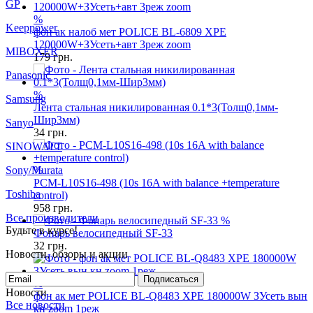
GP
%
Keeppower
фон ак налоб мет POLICE BL-6809 XPE
120000W+ЗУсеть+авт 3реж zoom
MIBOXER
179
грн.
Panasonic
%
Samsung
Лента стальная никилированная 0.1*3(Толщ0,1мм-
Шир3мм)
Sanyo
34
грн.
SINOWATT
Sony/Murata
%
PCM-L10S16-498 (10s 16A with balance +temperature
Toshiba
control)
958
грн.
Все производители
%
Будьте в курсе!
Фонарь велосипедный SF-33
32
грн.
Новости, обзоры и акции
Подписаться
%
Новости
фон ак мет POLICE BL-Q8483 XPE 180000W ЗУсеть вын
Все новости
кн zoom 1реж