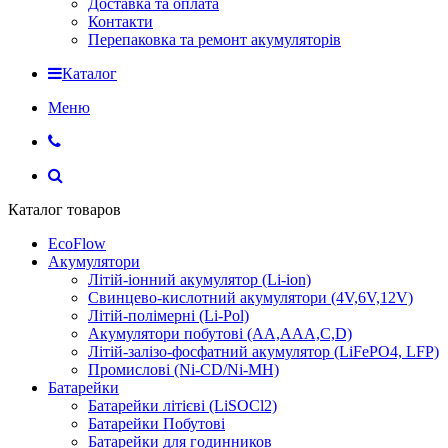
Доставка та оплата
Контакти
Перепаковка та ремонт акумуляторів
Каталог
Меню
Каталог товаров
EcoFlow
Акумулятори
Літій-іонний акумулятор (Li-ion)
Свинцево-кислотний акумулятори (4V,6V,12V)
Літій-полімерні (Li-Pol)
Акумулятори побутові (AA,AAA,C,D)
Літій-залізо-фосфатний акумулятор (LiFePO4, LFP)
Промислові (Ni-CD/Ni-MH)
Батарейки
Батарейки літієві (LiSOCl2)
Батарейки Побутові
Батарейки для годинников