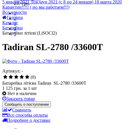
5 января 2021
Локдаун 2021 (с 8 по 24 января)
18 марта 2020
257
грн.
Карантин!!!!! ( но мы работаем!!!)
Все новости
1
Головна
2
Каталог
3
Батарейки
4
Батарейки літієві (LiSOCl2)
5
Tadiran SL-2780 /33600T
Артикул: -
(0)
Батарейка літієва Tadiran SL-2780 /33600T
1 125 грн.
за 1 шт
Нет в наличии
Заказать товар
Сообщить о поступлении
Сравнить
Все способы оплаты
Подробнее о доставке