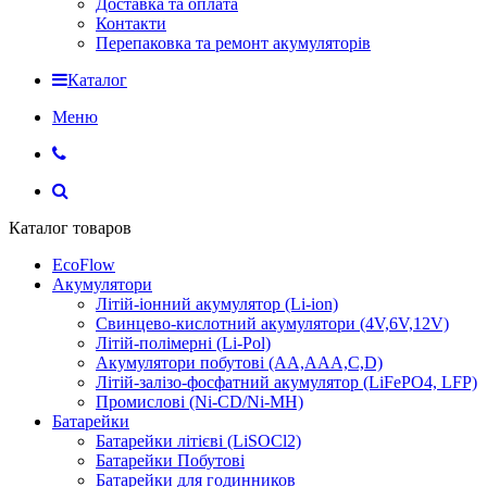
Доставка та оплата
Контакти
Перепаковка та ремонт акумуляторів
Каталог
Меню
Каталог товаров
EcoFlow
Акумулятори
Літій-іонний акумулятор (Li-ion)
Свинцево-кислотний акумулятори (4V,6V,12V)
Літій-полімерні (Li-Pol)
Акумулятори побутові (AA,AAA,C,D)
Літій-залізо-фосфатний акумулятор (LiFePO4, LFP)
Промислові (Ni-CD/Ni-MH)
Батарейки
Батарейки літієві (LiSOCl2)
Батарейки Побутові
Батарейки для годинников