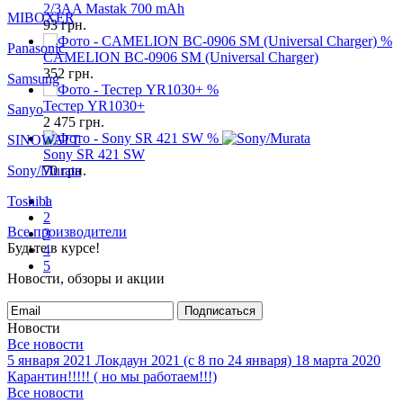
2/3AA Mastak 700 mAh
MIBOXER
93
грн.
%
Panasonic
CAMELION BC-0906 SM (Universal Charger)
352
грн.
Samsung
%
Тестер YR1030+
Sanyo
2 475
грн.
%
SINOWATT
Sony SR 421 SW
Sony/Murata
70
грн.
Toshiba
1
2
Все производители
3
Будьте в курсе!
4
5
Новости, обзоры и акции
Подписаться
Новости
Все новости
5 января 2021
Локдаун 2021 (с 8 по 24 января)
18 марта 2020
Карантин!!!!! ( но мы работаем!!!)
Все новости