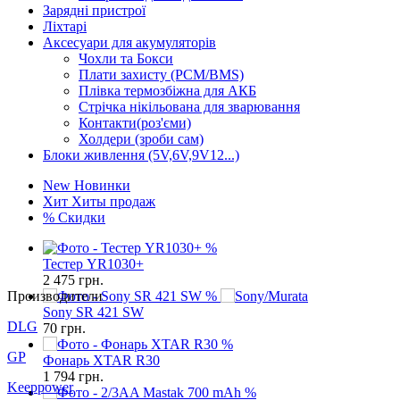
Зарядні пристрої
Ліхтарі
Аксесуари для акумуляторів
Чохли та Бокси
Плати захисту (PCM/BMS)
Плівка термозбіжна для АКБ
Стрічка нікільована для зварювання
Контакти(роз'єми)
Холдери (зроби сам)
Блоки живлення (5V,6V,9V12...)
New
Новинки
Хит
Хиты продаж
%
Скидки
%
Тестер YR1030+
2 475
грн.
Производители
%
Sony SR 421 SW
DLG
70
грн.
%
GP
Фонарь XTAR R30
1 794
грн.
Keeppower
%