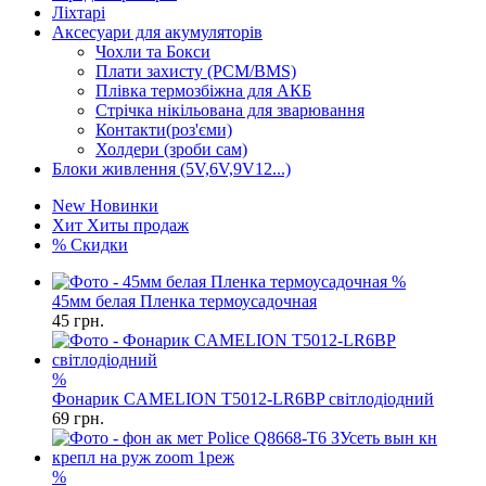
Ліхтарі
Аксесуари для акумуляторів
Чохли та Бокси
Плати захисту (PCM/BMS)
Плівка термозбіжна для АКБ
Стрічка нікільована для зварювання
Контакти(роз'єми)
Холдери (зроби сам)
Блоки живлення (5V,6V,9V12...)
New
Новинки
Хит
Хиты продаж
%
Скидки
%
45мм белая Пленка термоусадочная
45
грн.
%
Фонарик CAMELION T5012-LR6BP світлодіодний
69
грн.
%