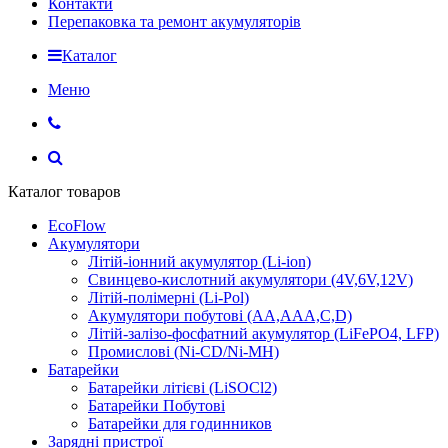
Контакти
Перепаковка та ремонт акумуляторів
Каталог
Меню
Каталог товаров
EcoFlow
Акумулятори
Літій-іонний акумулятор (Li-ion)
Свинцево-кислотний акумулятори (4V,6V,12V)
Літій-полімерні (Li-Pol)
Акумулятори побутові (AA,AAA,C,D)
Літій-залізо-фосфатний акумулятор (LiFePO4, LFP)
Промислові (Ni-CD/Ni-MH)
Батарейки
Батарейки літієві (LiSOCl2)
Батарейки Побутові
Батарейки для годинников
Зарядні пристрої