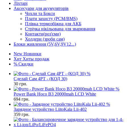
Ліхтарі
Аксесуари для акумуляторів
Чохли та Бокси
Плати захисту (PCM/BMS)
Плівка термозбіжна для АКБ
Стрічка нікільована для зварювання
Контакти(роз'єми)
Холдери (зроби сам)
Блоки живлення (5V,6V,9V12...)
New
Новинки
Хит
Хиты продаж
%
Скидки
%
Сделай Сам 4PT - (КОД 30)
30
грн.
%
Power Bank Hoco B3 20000mah LCD White
694
грн.
%
Зарядное устройство LiitoKala Lii-402
359
грн.