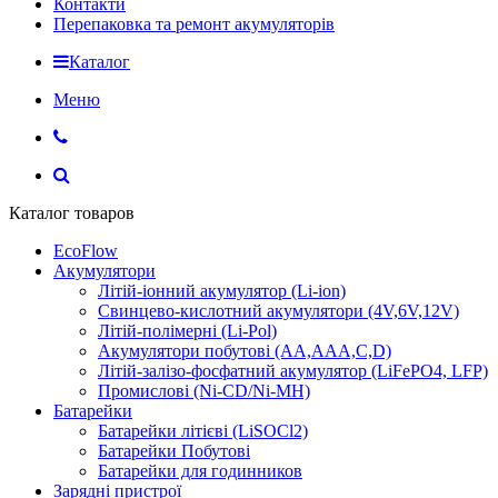
Контакти
Перепаковка та ремонт акумуляторів
Каталог
Меню
Каталог товаров
EcoFlow
Акумулятори
Літій-іонний акумулятор (Li-ion)
Свинцево-кислотний акумулятори (4V,6V,12V)
Літій-полімерні (Li-Pol)
Акумулятори побутові (AA,AAA,C,D)
Літій-залізо-фосфатний акумулятор (LiFePO4, LFP)
Промислові (Ni-CD/Ni-MH)
Батарейки
Батарейки літієві (LiSOCl2)
Батарейки Побутові
Батарейки для годинников
Зарядні пристрої