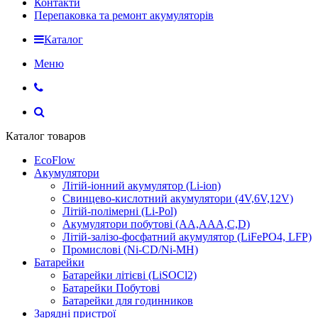
Контакти
Перепаковка та ремонт акумуляторів
Каталог
Меню
Каталог товаров
EcoFlow
Акумулятори
Літій-іонний акумулятор (Li-ion)
Свинцево-кислотний акумулятори (4V,6V,12V)
Літій-полімерні (Li-Pol)
Акумулятори побутові (AA,AAA,C,D)
Літій-залізо-фосфатний акумулятор (LiFePO4, LFP)
Промислові (Ni-CD/Ni-MH)
Батарейки
Батарейки літієві (LiSOCl2)
Батарейки Побутові
Батарейки для годинников
Зарядні пристрої