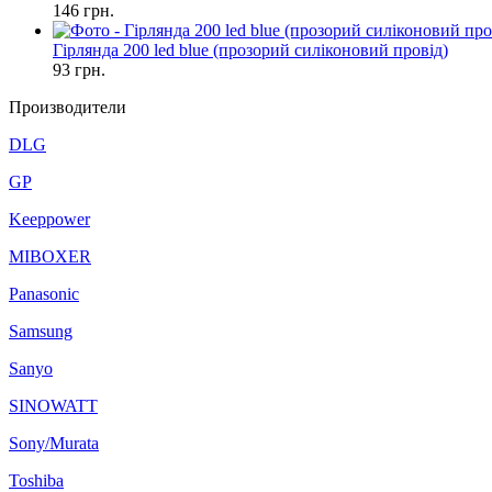
146
грн.
Гірлянда 200 led blue (прозорий силіконовий провід)
93
грн.
Производители
DLG
GP
Keeppower
MIBOXER
Panasonic
Samsung
Sanyo
SINOWATT
Sony/Murata
Toshiba