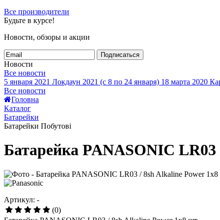
Все производители
Будьте в курсе!
Новости, обзоры и акции
Подписаться
Новости
Все новости
5 января 2021
Локдаун 2021 (с 8 по 24 января)
18 марта 2020
Кар
Все новости
Головна
Каталог
Батарейки
Батарейки Побутові
Батарейка PANASONIC LR03 / 8
Артикул: -
(0)