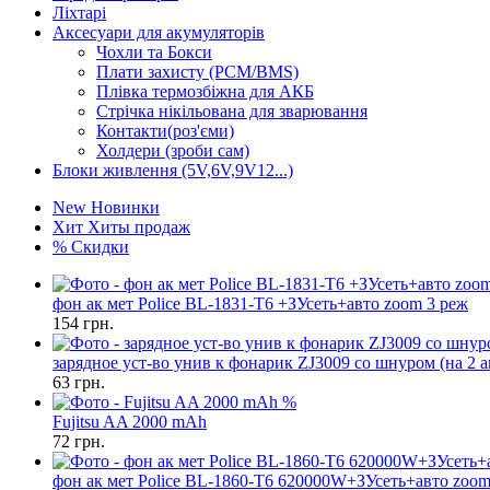
Ліхтарі
Аксесуари для акумуляторів
Чохли та Бокси
Плати захисту (PCM/BMS)
Плівка термозбіжна для АКБ
Стрічка нікільована для зварювання
Контакти(роз'єми)
Холдери (зроби сам)
Блоки живлення (5V,6V,9V12...)
New
Новинки
Хит
Хиты продаж
%
Скидки
фон ак мет Police BL-1831-T6 +ЗУсеть+авто zoom 3 реж
154
грн.
зарядное уст-во унив к фонарик ZJ3009 со шнуром (на 2 а
63
грн.
%
Fujitsu AA 2000 mAh
72
грн.
фон ак мет Police BL-1860-T6 620000W+ЗУсеть+авто zoom