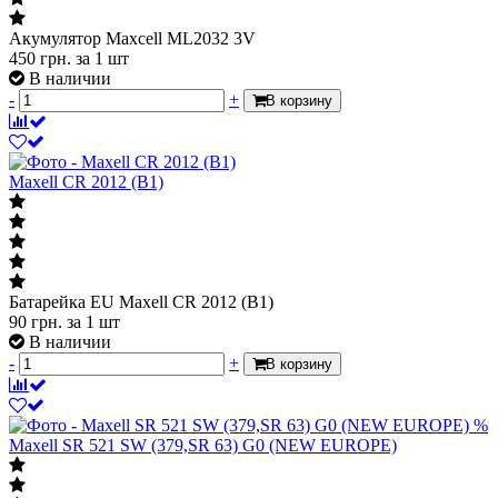
Акумулятор Maxcell ML2032 3V
450
грн.
за 1 шт
В наличии
-
+
В корзину
Maxell CR 2012 (B1)
Батарейка EU Maxell CR 2012 (B1)
90
грн.
за 1 шт
В наличии
-
+
В корзину
%
Maxell SR 521 SW (379,SR 63) G0 (NEW EUROPE)