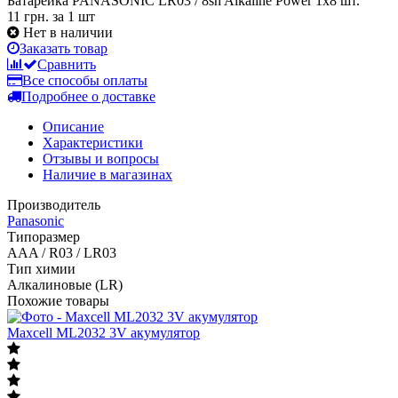
Батарейка PANASONIC LR03 / 8sh Alkaline Power 1x8 шт.
11 грн.
за 1 шт
Нет в наличии
Заказать товар
Сравнить
Все способы оплаты
Подробнее о доставке
Описание
Характеристики
Отзывы и вопросы
Наличие в магазинах
Производитель
Panasonic
Типоразмер
AAA / R03 / LR03
Тип химии
Алкалиновые (LR)
Похожие товары
Maxcell ML2032 3V акумулятор