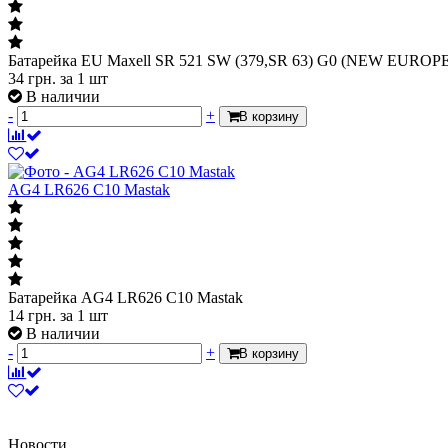
Батарейка EU Maxell SR 521 SW (379,SR 63) G0 (NEW EUROP
34
грн.
за 1 шт
В наличии
-
+
В корзину
AG4 LR626 C10 Mastak
Батарейка AG4 LR626 C10 Mastak
14
грн.
за 1 шт
В наличии
-
+
В корзину
Новости