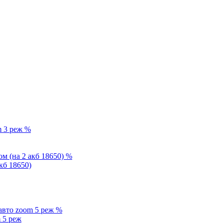
%
%
кб 18650)
%
 5 реж