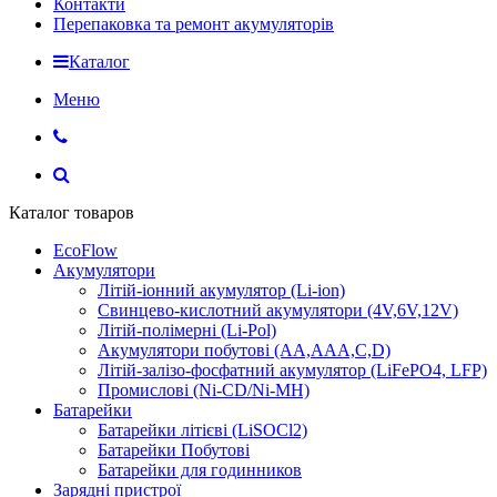
Контакти
Перепаковка та ремонт акумуляторів
Каталог
Меню
Каталог товаров
EcoFlow
Акумулятори
Літій-іонний акумулятор (Li-ion)
Свинцево-кислотний акумулятори (4V,6V,12V)
Літій-полімерні (Li-Pol)
Акумулятори побутові (AA,AAA,C,D)
Літій-залізо-фосфатний акумулятор (LiFePO4, LFP)
Промислові (Ni-CD/Ni-MH)
Батарейки
Батарейки літієві (LiSOCl2)
Батарейки Побутові
Батарейки для годинников
Зарядні пристрої