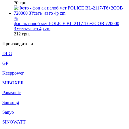
70
грн.
%
фон ак налоб мет POLICE BL-2117-T6+2COB 720000
ЗУсеть+авто 4р zm
212
грн.
Производители
DLG
GP
Keeppower
MIBOXER
Panasonic
Samsung
Sanyo
SINOWATT