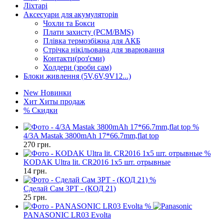
Ліхтарі
Аксесуари для акумуляторів
Чохли та Бокси
Плати захисту (PCM/BMS)
Плівка термозбіжна для АКБ
Стрічка нікільована для зварювання
Контакти(роз'єми)
Холдери (зроби сам)
Блоки живлення (5V,6V,9V12...)
New
Новинки
Хит
Хиты продаж
%
Скидки
%
4/3A Mastak 3800mAh 17*66.7mm,flat top
270
грн.
%
KODAK Ultra lit. CR2016 1х5 шт. отрывные
14
грн.
%
Сделай Сам 3PT - (КОД 21)
25
грн.
%
PANASONIC LR03 Evolta