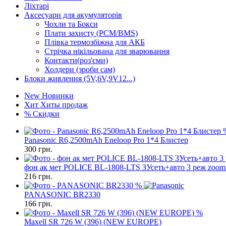
Ліхтарі
Аксесуари для акумуляторів
Чохли та Бокси
Плати захисту (PCM/BMS)
Плівка термозбіжна для АКБ
Стрічка нікільована для зварювання
Контакти(роз'єми)
Холдери (зроби сам)
Блоки живлення (5V,6V,9V12...)
New
Новинки
Хит
Хиты продаж
%
Скидки
Panasonic R6,2500mAh Eneloop Pro 1*4 Блистер
300
грн.
фон ак мет POLICE BL-1808-LTS ЗУсеть+авто 3 реж zoo
216
грн.
%
PANASONIC BR2330
166
грн.
%
Maxell SR 726 W (396) (NEW EUROPE)