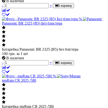
В наличии
-
+
В корзину
%
Panasonic BR 2325 (B5) Без блистера
Батарейка Panasonic BR 2325 (B5) без блістера
100
грн.
за 1 шт
В наличии
-
+
В корзину
%
muRata CR 2025 /5Bl
Батарейка muRata CR 2025 /5Bl