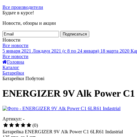
Все производители
Будьте в курсе!
Новости, обзоры и акции
Подписаться
Новости
Все новости
5 января 2021
Локдаун 2021 (с 8 по 24 января)
18 марта 2020
Кар
Все новости
Головна
Каталог
Батарейки
Батарейки Побутові
ENERGIZER 9V Alk Power C1 6
Артикул: -
(0)
Батарейка ENERGIZER 9V Alk Power C1 6LR61 Indastrial