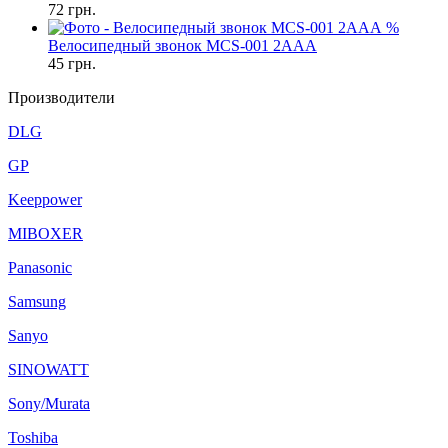
72
грн.
%
Велосипедный звонок MCS-001 2AAA
45
грн.
Производители
DLG
GP
Keeppower
MIBOXER
Panasonic
Samsung
Sanyo
SINOWATT
Sony/Murata
Toshiba