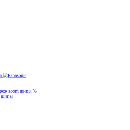
%
%
m шипы