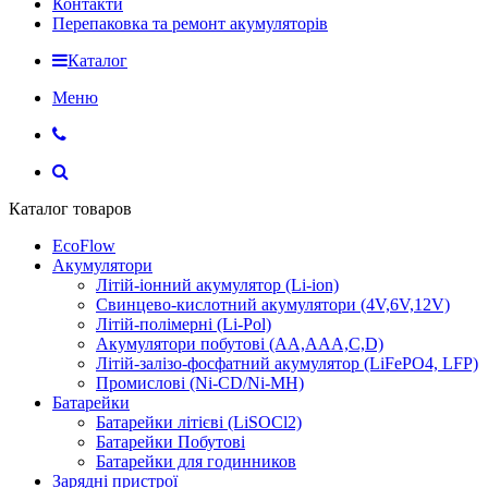
Контакти
Перепаковка та ремонт акумуляторів
Каталог
Меню
Каталог товаров
EcoFlow
Акумулятори
Літій-іонний акумулятор (Li-ion)
Свинцево-кислотний акумулятори (4V,6V,12V)
Літій-полімерні (Li-Pol)
Акумулятори побутові (AA,AAA,C,D)
Літій-залізо-фосфатний акумулятор (LiFePO4, LFP)
Промислові (Ni-CD/Ni-MH)
Батарейки
Батарейки літієві (LiSOCl2)
Батарейки Побутові
Батарейки для годинников
Зарядні пристрої