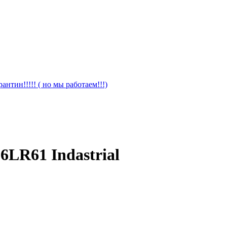
антин!!!!! ( но мы работаем!!!)
LR61 Indastrial