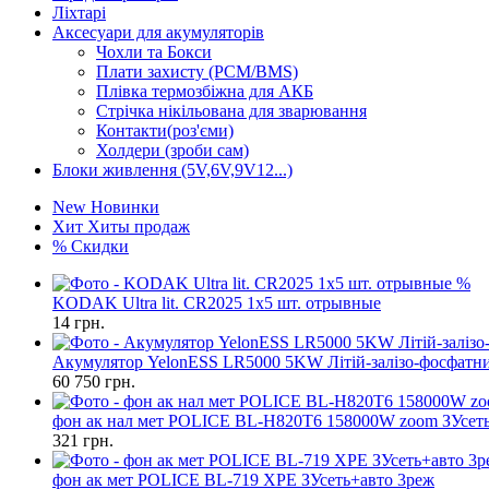
Ліхтарі
Аксесуари для акумуляторів
Чохли та Бокси
Плати захисту (PCM/BMS)
Плівка термозбіжна для АКБ
Стрічка нікільована для зварювання
Контакти(роз'єми)
Холдери (зроби сам)
Блоки живлення (5V,6V,9V12...)
New
Новинки
Хит
Хиты продаж
%
Скидки
%
KODAK Ultra lit. CR2025 1х5 шт. отрывные
14
грн.
Акумулятор YelonESS LR5000 5KW Літій-залізо-фосфатн
60 750
грн.
фон ак нал мет POLICE BL-H820T6 158000W zoom ЗУсет
321
грн.
фон ак мет POLICE BL-719 XPE ЗУсеть+авто 3реж