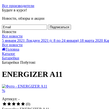
Все производители
Будьте в курсе!
Новости, обзоры и акции
Подписаться
Новости
Все новости
5 января 2021
Локдаун 2021 (с 8 по 24 января)
18 марта 2020
Кар
Все новости
Головна
Каталог
Батарейки
Батарейки Побутові
ENERGIZER A11
%
Артикул: -
(0)