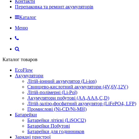
Контакти
Перепаковка та ремонт акумуляторів
Каталог
Меню
Каталог товаров
EcoFlow
Акумулятори
Літій-іонний акумулятор (Li-ion)
Свинцево-кислотний акумулятори (4V,6V,12V)
Літій-полімерні (Li-Pol)
Акумулятори побутові (AA,AAA,C,D)
Літій-залізо-фосфатний акумулятор (LiFePO4, LFP)
Промислові (Ni-CD/Ni-MH)
Батарейки
Батарейки літієві (LiSOCl2)
Батарейки Побутові
Батарейки для годинников
Зарядні пристрої