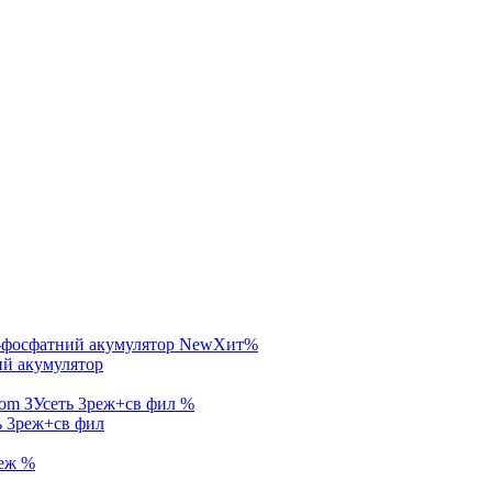
New
Хит
%
ий акумулятор
%
ь 3реж+св фил
%