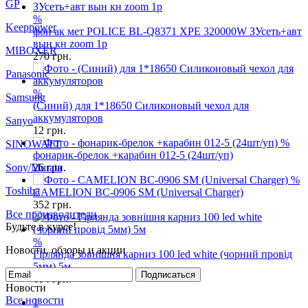
GP
%
Keeppower
фон ак мет POLICE BL-Q8371 XPE 320000W ЗУсеть+авт
вын кн zoom 1р
MIBOXER
270
грн.
Panasonic
%
Samsung
(Синий) для 1*18650 Силиконовый чехол для
аккумуляторов
Sanyo
12
грн.
%
SINOWATT
фонарик-брелок +карабин 012-5 (24шт/уп)
Sony/Murata
26
грн.
%
Toshiba
CAMELION BC-0906 SM (Universal Charger)
352
грн.
Все производители
Будьте в курсе!
%
Новости, обзоры и акции
Гірлянда зовнішня карниз 100 led white (чорний провід
5мм) 5м
Подписаться
604
грн.
Новости
Все новости
1