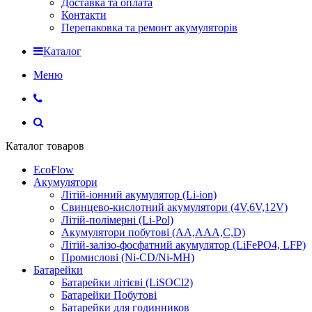
Доставка та оплата
Контакти
Перепаковка та ремонт акумуляторів
Каталог
Меню
Каталог товаров
EcoFlow
Акумулятори
Літій-іонний акумулятор (Li-ion)
Свинцево-кислотний акумулятори (4V,6V,12V)
Літій-полімерні (Li-Pol)
Акумулятори побутові (AA,AAA,C,D)
Літій-залізо-фосфатний акумулятор (LiFePO4, LFP)
Промислові (Ni-CD/Ni-MH)
Батарейки
Батарейки літієві (LiSOCl2)
Батарейки Побутові
Батарейки для годинников