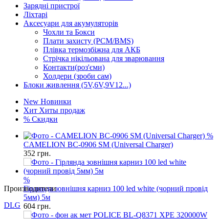
Зарядні пристрої
Ліхтарі
Аксесуари для акумуляторів
Чохли та Бокси
Плати захисту (PCM/BMS)
Плівка термозбіжна для АКБ
Стрічка нікільована для зварювання
Контакти(роз'єми)
Холдери (зроби сам)
Блоки живлення (5V,6V,9V12...)
New
Новинки
Хит
Хиты продаж
%
Скидки
%
CAMELION BC-0906 SM (Universal Charger)
352
грн.
%
Производители
Гірлянда зовнішня карниз 100 led white (чорний провід
5мм) 5м
DLG
604
грн.