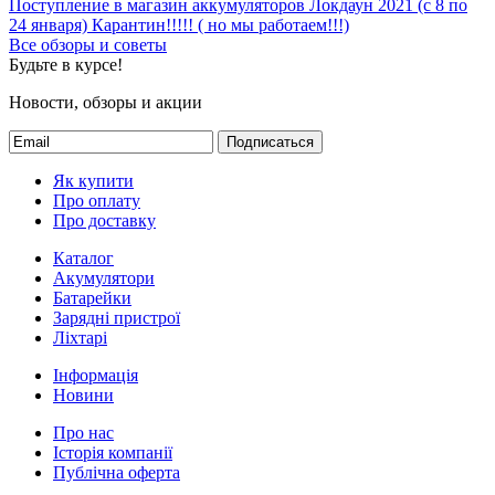
Обзоры и советы
Все обзоры и советы
Поступление в магазин аккумуляторов
Локдаун 2021 (с 8 по
24 января)
Карантин!!!!! ( но мы работаем!!!)
Все обзоры и советы
Будьте в курсе!
Новости, обзоры и акции
Подписаться
Як купити
Про оплату
Про доставку
Каталог
Акумулятори
Батарейки
Зарядні пристрої
Ліхтарі
Інформація
Новини
Про нас
Історія компанії