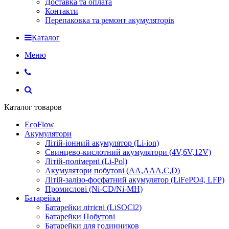
Доставка та оплата
Контакти
Перепаковка та ремонт акумуляторів
Каталог
Меню
Каталог товаров
EcoFlow
Акумулятори
Літій-іонний акумулятор (Li-ion)
Свинцево-кислотний акумулятори (4V,6V,12V)
Літій-полімерні (Li-Pol)
Акумулятори побутові (AA,AAA,C,D)
Літій-залізо-фосфатний акумулятор (LiFePO4, LFP)
Промислові (Ni-CD/Ni-MH)
Батарейки
Батарейки літієві (LiSOCl2)
Батарейки Побутові
Батарейки для годинников