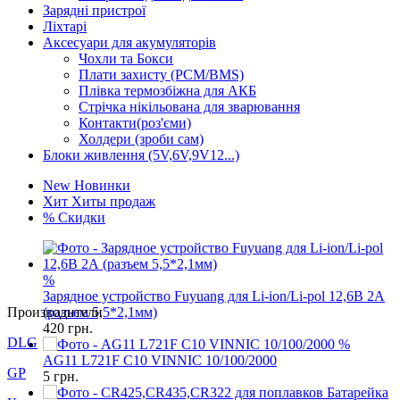
Зарядні пристрої
Ліхтарі
Аксесуари для акумуляторів
Чохли та Бокси
Плати захисту (PCM/BMS)
Плівка термозбіжна для АКБ
Стрічка нікільована для зварювання
Контакти(роз'єми)
Холдери (зроби сам)
Блоки живлення (5V,6V,9V12...)
New
Новинки
Хит
Хиты продаж
%
Скидки
%
Зарядное устройство Fuyuang для Li-ion/Li-pol 12,6В 2А
(разъем 5,5*2,1мм)
420
грн.
Производители
%
AG11 L721F C10 VINNIC 10/100/2000
DLG
5
грн.