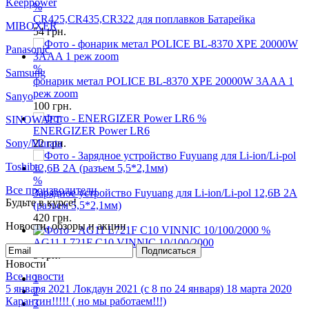
GP
%
CR425,CR435,CR322 для поплавков Батарейка
Keeppower
54
грн.
MIBOXER
%
Panasonic
фонарик метал POLICE BL-8370 XPE 20000W 3AAA 1
реж zoom
Samsung
100
грн.
%
Sanyo
ENERGIZER Power LR6
22
грн.
SINOWATT
Sony/Murata
%
Toshiba
Зарядное устройство Fuyuang для Li-ion/Li-pol 12,6В 2А
(разъем 5,5*2,1мм)
Все производители
420
грн.
Будьте в курсе!
%
AG11 L721F C10 VINNIC 10/100/2000
Новости, обзоры и акции
5
грн.
Подписаться
1
Новости
2
Все новости
3