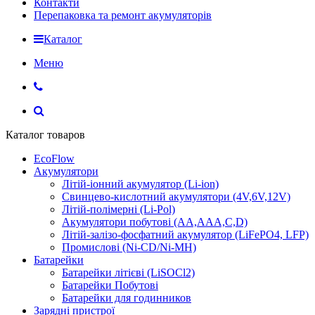
Контакти
Перепаковка та ремонт акумуляторів
Каталог
Меню
Каталог товаров
EcoFlow
Акумулятори
Літій-іонний акумулятор (Li-ion)
Свинцево-кислотний акумулятори (4V,6V,12V)
Літій-полімерні (Li-Pol)
Акумулятори побутові (AA,AAA,C,D)
Літій-залізо-фосфатний акумулятор (LiFePO4, LFP)
Промислові (Ni-CD/Ni-MH)
Батарейки
Батарейки літієві (LiSOCl2)
Батарейки Побутові
Батарейки для годинников
Зарядні пристрої