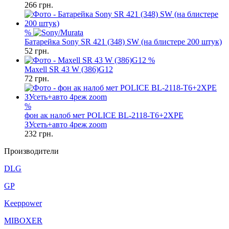
266
грн.
%
Батарейка Sony SR 421 (348) SW (на блистере 200 штук)
52
грн.
%
Maxell SR 43 W (386)G12
72
грн.
%
фон ак налоб мет POLICE BL-2118-T6+2XPE
ЗУсеть+авто 4реж zoom
232
грн.
Производители
DLG
GP
Keeppower
MIBOXER