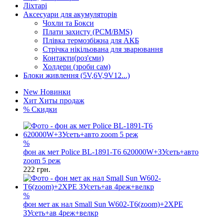
Ліхтарі
Аксесуари для акумуляторів
Чохли та Бокси
Плати захисту (PCM/BMS)
Плівка термозбіжна для АКБ
Стрічка нікільована для зварювання
Контакти(роз'єми)
Холдери (зроби сам)
Блоки живлення (5V,6V,9V12...)
New
Новинки
Хит
Хиты продаж
%
Скидки
%
фон ак мет Police BL-1891-T6 620000W+ЗУсеть+авто
zoom 5 реж
222
грн.
%
фон мет ак нал Small Sun W602-T6(zoom)+2XPE
ЗУсеть+ав 4реж+велкр