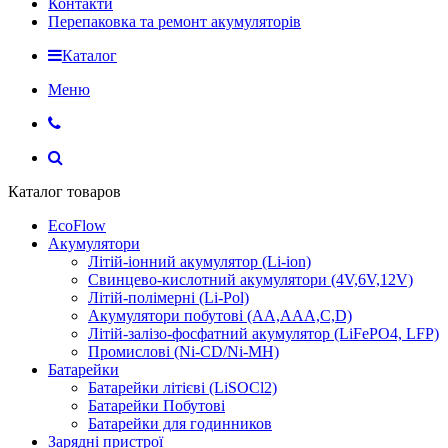
Контакти
Перепаковка та ремонт акумуляторів
Каталог
Меню
Каталог товаров
EcoFlow
Акумулятори
Літій-іонний акумулятор (Li-ion)
Свинцево-кислотний акумулятори (4V,6V,12V)
Літій-полімерні (Li-Pol)
Акумулятори побутові (AA,AAA,C,D)
Літій-залізо-фосфатний акумулятор (LiFePO4, LFP)
Промислові (Ni-CD/Ni-MH)
Батарейки
Батарейки літієві (LiSOCl2)
Батарейки Побутові
Батарейки для годинников
Зарядні пристрої