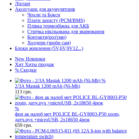
Ліхтарі
Аксесуари для акумуляторів
Чохли та Бокси
Плати захисту (PCM/BMS)
Плівка термозбіжна для АКБ
Стрічка нікільована для зварювання
Контакти(роз'єми)
Холдери (зроби сам)
Блоки живлення (5V,6V,9V12...)
New
Новинки
Хит
Хиты продаж
%
Скидки
%
2/3A Mastak 1200 mAh (Ni-Mh)
113
грн.
%
фон ак налоб мет POLICE BL-GY8003-P50 zoom,
датч.рух +microUSB, 2х18650 4реж
659
грн.