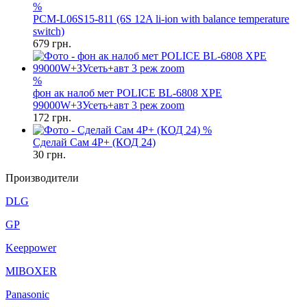
%
PCM-L06S15-811 (6S 12A li-ion with balance temperature
switch)
679
грн.
%
фон ак налоб мет POLICE BL-6808 XPE
99000W+ЗУсеть+авт 3 реж zoom
172
грн.
%
Сделай Сам 4P+ (КОД 24)
30
грн.
Производители
DLG
GP
Keeppower
MIBOXER
Panasonic