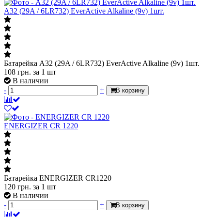
A32 (29A / 6LR732) EverActive Alkaline (9v) 1шт.
Батарейка A32 (29A / 6LR732) EverActive Alkaline (9v) 1шт.
108
грн.
за 1 шт
В наличии
-
+
В корзину
ENERGIZER CR 1220
Батарейка ENERGIZER CR1220
120
грн.
за 1 шт
В наличии
-
+
В корзину