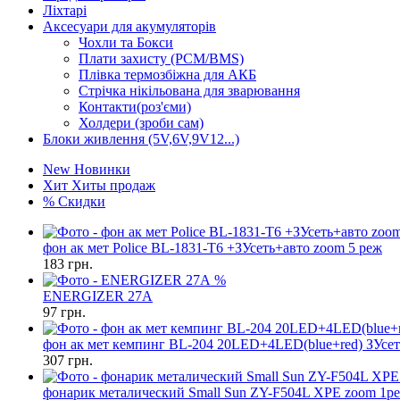
Ліхтарі
Аксесуари для акумуляторів
Чохли та Бокси
Плати захисту (PCM/BMS)
Плівка термозбіжна для АКБ
Стрічка нікільована для зварювання
Контакти(роз'єми)
Холдери (зроби сам)
Блоки живлення (5V,6V,9V12...)
New
Новинки
Хит
Хиты продаж
%
Скидки
фон ак мет Police BL-1831-T6 +ЗУсеть+авто zoom 5 реж
183
грн.
%
ENERGIZER 27A
97
грн.
фон ак мет кемпинг BL-204 20LED+4LED(blue+red) ЗУсет
307
грн.
фонарик металический Small Sun ZY-F504L XPE zoom 1р