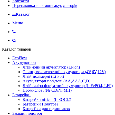
Контакти
Перепаковка та ремонт акумуляторів
Каталог
Меню
Каталог товаров
EcoFlow
Акумулятори
Літій-іонний акумулятор (Li-ion)
Свинцево-кислотний акумулятори (4V,6V,12V)
Літій-полімерні (Li-Pol)
Акумулятори побутові (AA,AAA,C,D)
Літій-залізо-фосфатний акумулятор (LiFePO4, LFP)
Промислові (Ni-CD/Ni-MH)
Батарейки
Батарейки літієві (LiSOCl2)
Батарейки Побутові
Батарейки для годинников
Зарядні пристрої