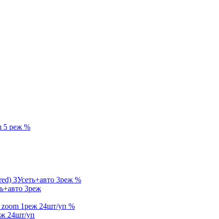
%
%
ь+авто 3реж
%
еж 24шт/уп