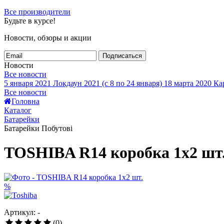
Все производители
Будьте в курсе!
Новости, обзоры и акции
Подписаться
Новости
Все новости
5 января 2021
Локдаун 2021 (с 8 по 24 января)
18 марта 2020
Кар
Все новости
Головна
Каталог
Батарейки
Батарейки Побутові
TOSHIBA R14 коробка 1x2 шт
%
Артикул: -
(0)