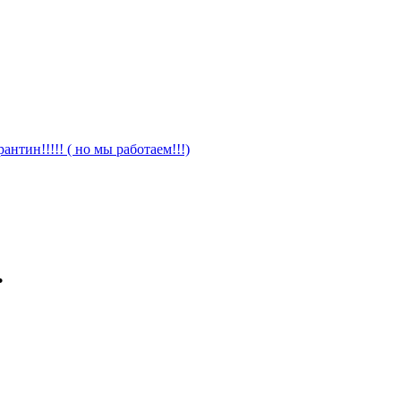
антин!!!!! ( но мы работаем!!!)
.