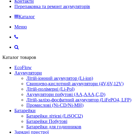
Контакти
Перепаковка та ремонт акумуляторів
Каталог
Меню
Каталог товаров
EcoFlow
Акумулятори
Літій-іонний акумулятор (Li-ion)
Свинцево-кислотний акумулятори (4V,6V,12V)
Літій-полімерні (Li-Pol)
Акумулятори побутові (AA,AAA,C,D)
Літій-залізо-фосфатний акумулятор (LiFePO4, LFP)
Промислові (Ni-CD/Ni-MH)
Батарейки
Батарейки літієві (LiSOCl2)
Батарейки Побутові
Батарейки для годинников
Зарядні пристрої