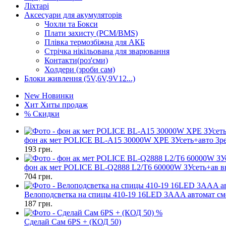
Ліхтарі
Аксесуари для акумуляторів
Чохли та Бокси
Плати захисту (PCM/BMS)
Плівка термозбіжна для АКБ
Стрічка нікільована для зварювання
Контакти(роз'єми)
Холдери (зроби сам)
Блоки живлення (5V,6V,9V12...)
New
Новинки
Хит
Хиты продаж
%
Скидки
фон ак мет POLICE BL-A15 30000W XPE ЗУсеть+авто 3р
193
грн.
фон ак мет POLICE BL-Q2888 L2/T6 60000W ЗУсеть+ав в
704
грн.
Велоподсветка на спицы 410-19 16LED 3AAA автомат см
187
грн.
%
Сделай Сам 6PS + (КОД 50)