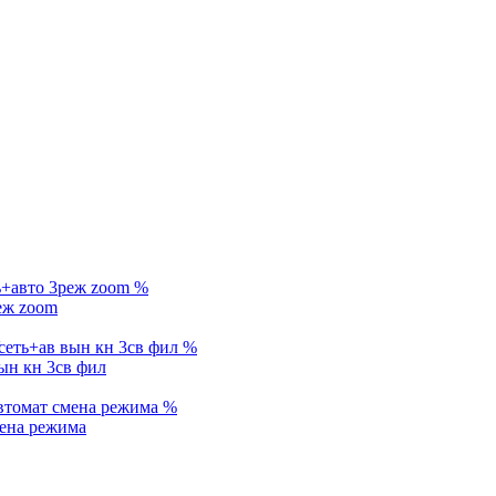
%
еж zoom
%
ын кн 3св фил
%
ена режима