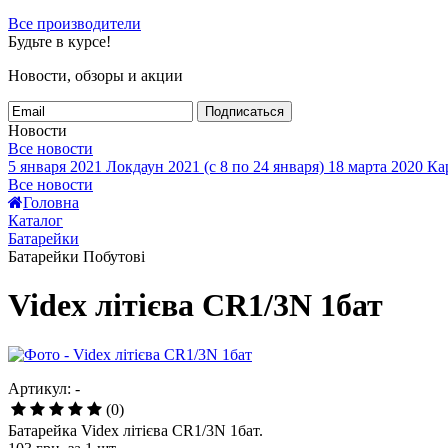
Все производители
Будьте в курсе!
Новости, обзоры и акции
Подписаться
Новости
Все новости
5 января 2021
Локдаун 2021 (с 8 по 24 января)
18 марта 2020
Кар
Все новости
Головна
Каталог
Батарейки
Батарейки Побутові
Videx літієва CR1/3N 1бат
Артикул: -
(0)
Батарейка Videx літієва CR1/3N 1бат.