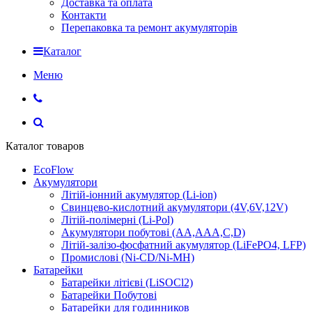
Доставка та оплата
Контакти
Перепаковка та ремонт акумуляторів
Каталог
Меню
Каталог товаров
EcoFlow
Акумулятори
Літій-іонний акумулятор (Li-ion)
Свинцево-кислотний акумулятори (4V,6V,12V)
Літій-полімерні (Li-Pol)
Акумулятори побутові (AA,AAA,C,D)
Літій-залізо-фосфатний акумулятор (LiFePO4, LFP)
Промислові (Ni-CD/Ni-MH)
Батарейки
Батарейки літієві (LiSOCl2)
Батарейки Побутові
Батарейки для годинников