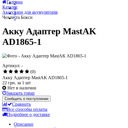
5 января 2021
Локдаун 2021 (с 8 по 24 января)
18 марта 2020
1
Карантин!!!!! ( но мы работаем!!!)
2
Все новости
3
Головна
4
Каталог
5
Аксесуари для акумуляторів
Чохли та Бокси
Акку Адаптер MastAK
AD1865-1
Артикул: -
(0)
Акку Адаптер MastAK AD1865-1
22 грн.
за 1 шт
Нет в наличии
Заказать товар
Сообщить о поступлении
Сравнить
Все способы оплаты