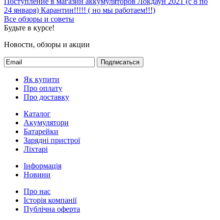
Все новости
Обзоры и советы
Все обзоры и советы
Поступление в магазин аккумуляторов
Локдаун 2021 (с 8 по
24 января)
Карантин!!!!! ( но мы работаем!!!)
Все обзоры и советы
Будьте в курсе!
Новости, обзоры и акции
Подписаться
Як купити
Про оплату
Про доставку
Каталог
Акумулятори
Батарейки
Зарядні пристрої
Ліхтарі
Інформація
Новини
Про нас