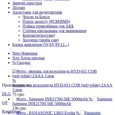
Зарядні пристрої
Ліхтарі
Аксесуари для акумуляторів
Чохли та Бокси
Плати захисту (PCM/BMS)
Плівка термозбіжна для АКБ
Стрічка нікільована для зварювання
Контакти(роз'єми)
Холдери (зроби сам)
Блоки живлення (5V,6V,9V12...)
New
Новинки
Хит
Хиты продаж
%
Скидки
%
фонарь для велосипеда HYD-011 COB (red+white) 2AAA
3 реж
75
грн.
Производители
%
DLG
Samsung INR21700-50E 5000mAh
236
грн.