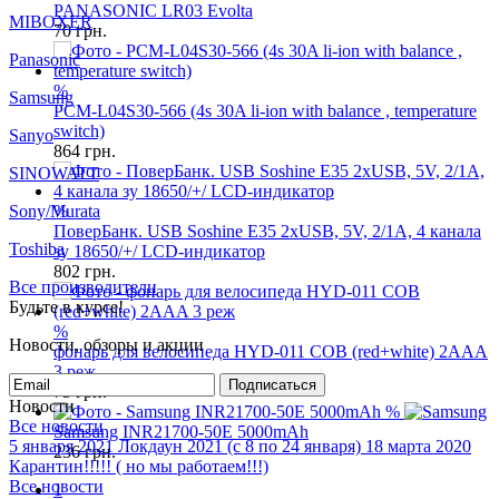
GP
%
PANASONIC LR03 Evolta
Keeppower
70
грн.
MIBOXER
%
Panasonic
PCM-L04S30-566 (4s 30A li-ion with balance , temperature
switch)
Samsung
864
грн.
Sanyo
%
SINOWATT
ПоверБанк. USB Soshine E35 2xUSB, 5V, 2/1A, 4 канала
зу 18650/+/ LCD-индикатор
Sony/Murata
802
грн.
Toshiba
Все производители
%
Будьте в курсе!
фонарь для велосипеда HYD-011 COB (red+white) 2AAA
3 реж
Новости, обзоры и акции
75
грн.
%
Подписаться
Samsung INR21700-50E 5000mAh
Новости
236
грн.
Все новости