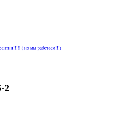
антин!!!!! ( но мы работаем!!!)
-2