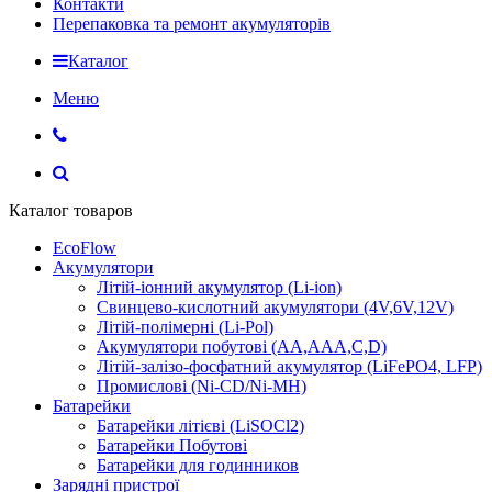
Контакти
Перепаковка та ремонт акумуляторів
Каталог
Меню
Каталог товаров
EcoFlow
Акумулятори
Літій-іонний акумулятор (Li-ion)
Свинцево-кислотний акумулятори (4V,6V,12V)
Літій-полімерні (Li-Pol)
Акумулятори побутові (AA,AAA,C,D)
Літій-залізо-фосфатний акумулятор (LiFePO4, LFP)
Промислові (Ni-CD/Ni-MH)
Батарейки
Батарейки літієві (LiSOCl2)
Батарейки Побутові
Батарейки для годинников
Зарядні пристрої