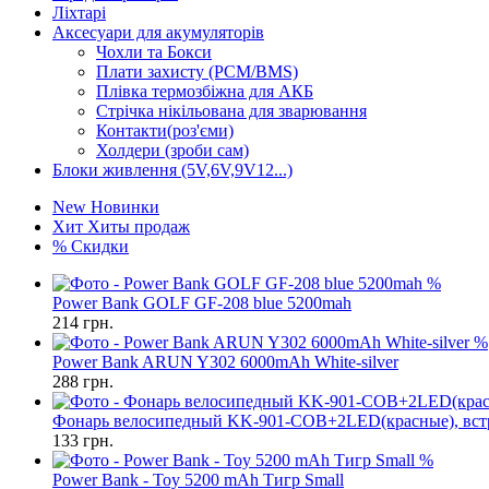
Ліхтарі
Аксесуари для акумуляторів
Чохли та Бокси
Плати захисту (PCM/BMS)
Плівка термозбіжна для АКБ
Стрічка нікільована для зварювання
Контакти(роз'єми)
Холдери (зроби сам)
Блоки живлення (5V,6V,9V12...)
New
Новинки
Хит
Хиты продаж
%
Скидки
%
Power Bank GOLF GF-208 blue 5200mah
214
грн.
%
Power Bank ARUN Y302 6000mAh White-silver
288
грн.
Фонарь велосипедный KK-901-COB+2LED(красные), встр
133
грн.
%
Power Bank - Toy 5200 mAh Тигр Small