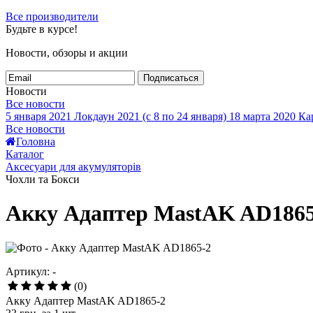
Все производители
Будьте в курсе!
Новости, обзоры и акции
Подписаться
Новости
Все новости
5 января 2021
Локдаун 2021 (с 8 по 24 января)
18 марта 2020
Кар
Все новости
Головна
Каталог
Аксесуари для акумуляторів
Чохли та Бокси
Акку Адаптер MastAK AD1865
Артикул: -
(0)
Акку Адаптер MastAK AD1865-2