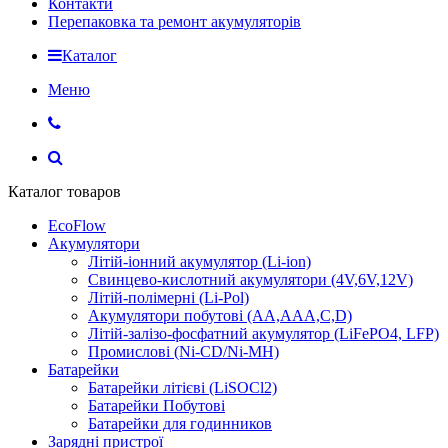
Контакти
Перепаковка та ремонт акумуляторів
Каталог
Меню
Каталог товаров
EcoFlow
Акумулятори
Літій-іонний акумулятор (Li-ion)
Свинцево-кислотний акумулятори (4V,6V,12V)
Літій-полімерні (Li-Pol)
Акумулятори побутові (AA,AAA,C,D)
Літій-залізо-фосфатний акумулятор (LiFePO4, LFP)
Промислові (Ni-CD/Ni-MH)
Батарейки
Батарейки літієві (LiSOCl2)
Батарейки Побутові
Батарейки для годинников
Зарядні пристрої