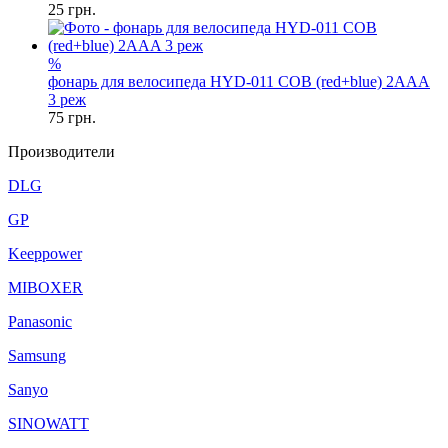
25
грн.
%
фонарь для велосипеда HYD-011 COB (red+blue) 2AAA
3 реж
75
грн.
Производители
DLG
GP
Keeppower
MIBOXER
Panasonic
Samsung
Sanyo
SINOWATT