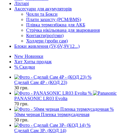
Ліхтарі
Аксесуари для акумуляторів
Чохли та Бокси
Плати захисту (PCM/BMS)
Плівка термозбіжна для АКБ
Стрічка нікільована для зварювання
Контакти(роз'єми)
Холдери (зроби сам)
Блоки живлення (5V,6V,9V12...)
New
Новинки
Хит
Хиты продаж
%
Скидки
%
Сделай Сам 4P - (КОД 23)
30
грн.
%
PANASONIC LR03 Evolta
70
грн.
%
50мм черная Пленка термоусадочная
50
грн.
%
Сделай Сам 3P- (КОД 14)