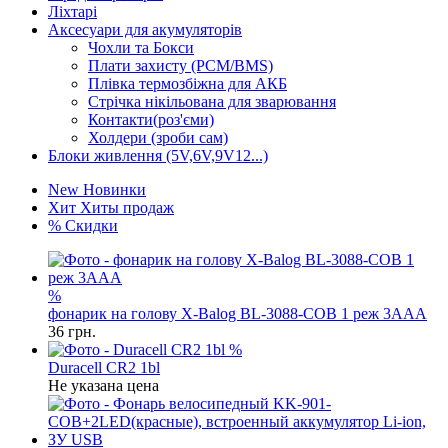
Ліхтарі
Аксесуари для акумуляторів
Чохли та Бокси
Плати захисту (PCM/BMS)
Плівка термозбіжна для АКБ
Стрічка нікільована для зварювання
Контакти(роз'єми)
Холдери (зроби сам)
Блоки живлення (5V,6V,9V12...)
New
Новинки
Хит
Хиты продаж
%
Скидки
%
фонарик на голову X-Balog BL-3088-COB 1 реж 3AAA
36
грн.
%
Duracell СR2 1bl
Не указана цена