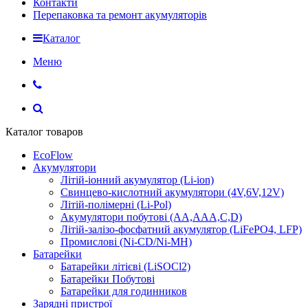
Контакти
Перепаковка та ремонт акумуляторів
Каталог
Меню
Каталог товаров
EcoFlow
Акумулятори
Літій-іонний акумулятор (Li-ion)
Свинцево-кислотний акумулятори (4V,6V,12V)
Літій-полімерні (Li-Pol)
Акумулятори побутові (AA,AAA,C,D)
Літій-залізо-фосфатний акумулятор (LiFePO4, LFP)
Промислові (Ni-CD/Ni-MH)
Батарейки
Батарейки літієві (LiSOCl2)
Батарейки Побутові
Батарейки для годинников
Зарядні пристрої