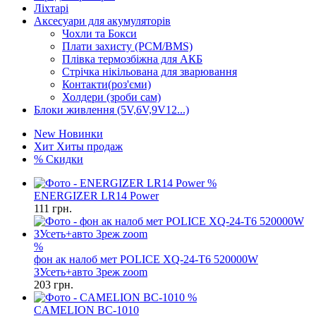
Ліхтарі
Аксесуари для акумуляторів
Чохли та Бокси
Плати захисту (PCM/BMS)
Плівка термозбіжна для АКБ
Стрічка нікільована для зварювання
Контакти(роз'єми)
Холдери (зроби сам)
Блоки живлення (5V,6V,9V12...)
New
Новинки
Хит
Хиты продаж
%
Скидки
%
ENERGIZER LR14 Power
111
грн.
%
фон ак налоб мет POLICE XQ-24-T6 520000W
ЗУсеть+авто 3реж zoom
203
грн.
%
CAMELION BC-1010