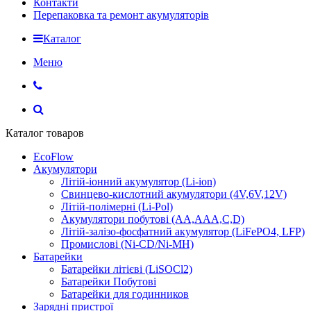
Контакти
Перепаковка та ремонт акумуляторів
Каталог
Меню
Каталог товаров
EcoFlow
Акумулятори
Літій-іонний акумулятор (Li-ion)
Свинцево-кислотний акумулятори (4V,6V,12V)
Літій-полімерні (Li-Pol)
Акумулятори побутові (AA,AAA,C,D)
Літій-залізо-фосфатний акумулятор (LiFePO4, LFP)
Промислові (Ni-CD/Ni-MH)
Батарейки
Батарейки літієві (LiSOCl2)
Батарейки Побутові
Батарейки для годинников
Зарядні пристрої