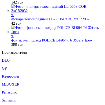
142
грн.
%
Фонарь велосипедный LL-5658-COB, 2xCR2032
42
грн.
%
фон ак мет подвод POLICE Bl-964-T6 ЗУсеть 1реж
398
грн.
Производители
DLG
GP
Keeppower
MIBOXER
Panasonic
Samsung