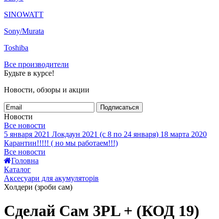
SINOWATT
Sony/Murata
Toshiba
Все производители
Будьте в курсе!
Новости, обзоры и акции
Подписаться
Новости
Все новости
5 января 2021
Локдаун 2021 (с 8 по 24 января)
18 марта 2020
Карантин!!!!! ( но мы работаем!!!)
Все новости
Головна
Каталог
Аксесуари для акумуляторів
Холдери (зроби сам)
Сделай Сам 3PL + (КОД 19)