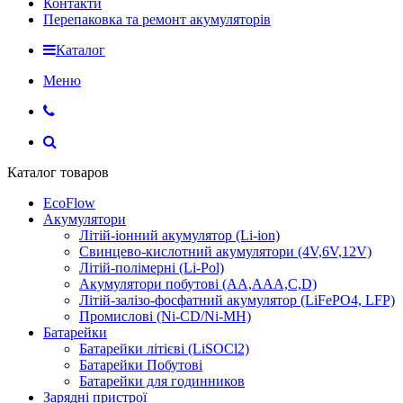
Контакти
Перепаковка та ремонт акумуляторів
Каталог
Меню
Каталог товаров
EcoFlow
Акумулятори
Літій-іонний акумулятор (Li-ion)
Свинцево-кислотний акумулятори (4V,6V,12V)
Літій-полімерні (Li-Pol)
Акумулятори побутові (AA,AAA,C,D)
Літій-залізо-фосфатний акумулятор (LiFePO4, LFP)
Промислові (Ni-CD/Ni-MH)
Батарейки
Батарейки літієві (LiSOCl2)
Батарейки Побутові
Батарейки для годинников
Зарядні пристрої