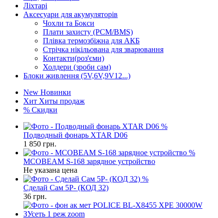
Ліхтарі
Аксесуари для акумуляторів
Чохли та Бокси
Плати захисту (PCM/BMS)
Плівка термозбіжна для АКБ
Стрічка нікільована для зварювання
Контакти(роз'єми)
Холдери (зроби сам)
Блоки живлення (5V,6V,9V12...)
New
Новинки
Хит
Хиты продаж
%
Скидки
%
Подводный фонарь XTAR D06
1 850
грн.
%
MCOBEAM S-168 зарядное устройство
Не указана цена
%
Сделай Сам 5P- (КОД 32)
36
грн.