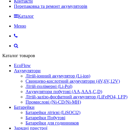
Контакти
Перепаковка та ремонт акумуляторів
Каталог
Меню
Каталог товаров
EcoFlow
Акумулятори
Літій-іонний акумулятор (Li-ion)
Свинцево-кислотний акумулятори (4V,6V,12V)
Літій-полімерні (Li-Pol)
Акумулятори побутові (AA,AAA,C,D)
Літій-залізо-фосфатний акумулятор (LiFePO4, LFP)
Промислові (Ni-CD/Ni-MH)
Батарейки
Батарейки літієві (LiSOCl2)
Батарейки Побутові
Батарейки для годинников
Зарядні пристрої