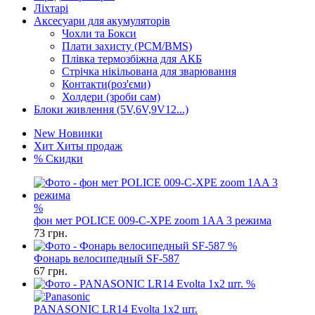
Ліхтарі
Аксесуари для акумуляторів
Чохли та Бокси
Плати захисту (PCM/BMS)
Плівка термозбіжна для АКБ
Стрічка нікільована для зварювання
Контакти(роз'єми)
Холдери (зроби сам)
Блоки живлення (5V,6V,9V12...)
New
Новинки
Хит
Хиты продаж
%
Скидки
%
фон мет POLICE 009-C-XPE zoom 1AA 3 режима
73
грн.
%
Фонарь велосипедный SF-587
67
грн.
%
PANASONIC LR14 Evolta 1x2 шт.