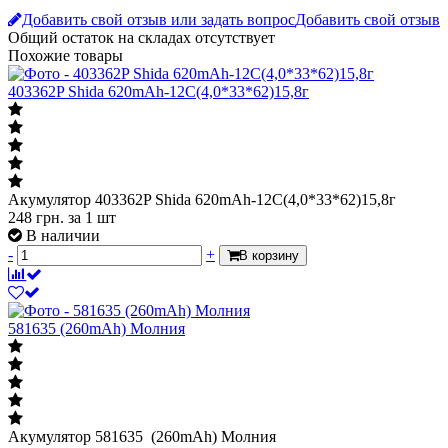
Добавить свой отзыв или задать вопрос
Добавить свой отзыв
Общий остаток на складах
отсутствует
Похожие товары
403362P Shida 620mAh-12C(4,0*33*62)15,8г
Акумулятор 403362P Shida 620mAh-12C(4,0*33*62)15,8г
248
грн.
за 1 шт
В наличии
-
+
В корзину
581635 (260mAh) Молния
Акумулятор 581635 (260mAh) Молния