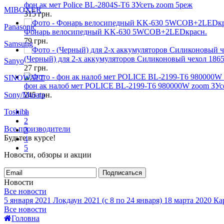
фон ак мет Police BL-2804S-T6 ЗУсеть zoom 5реж
MIBOXER
315
грн.
Panasonic
Фонарь велосипедный KK-630 5WCOB+2LEDкрасн.
79
грн.
Samsung
(Черный) для 2-х аккумуляторов Силиконовый чехол 186
Sanyo
27
грн.
SINOWATT
фон ак налоб мет POLICE BL-2199-T6 980000W zoom ЗУс
Sony/Murata
245
грн.
Toshiba
1
2
Все производители
3
Будьте в курсе!
4
5
Новости, обзоры и акции
Подписаться
Новости
Все новости
5 января 2021
Локдаун 2021 (с 8 по 24 января)
18 марта 2020
Кар
Все новости
Головна