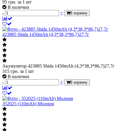
95
грн.
за 1 шт
В наличии
-
+
В корзину
423885 Shida 1450mAh (4,3*38,3*86,7)27,7г
Акумулятор 423885 Shida 1450mAh (4,3*38,3*86,7)27,7г
315
грн.
за 1 шт
В наличии
-
+
В корзину
352025 (110mAh) Молния