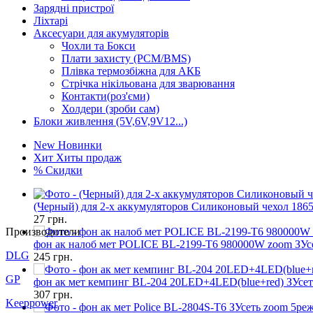
Зарядні пристрої
Ліхтарі
Аксесуари для акумуляторів
Чохли та Бокси
Плати захисту (PCM/BMS)
Плівка термозбіжна для АКБ
Стрічка нікільована для зварювання
Контакти(роз'єми)
Холдери (зроби сам)
Блоки живлення (5V,6V,9V12...)
New
Новинки
Хит
Хиты продаж
%
Скидки
(Черный) для 2-х аккумуляторов Силиконовый чехол 186
27
грн.
Производители
фон ак налоб мет POLICE BL-2199-T6 980000W zoom ЗУс
DLG
245
грн.
GP
фон ак мет кемпинг BL-204 20LED+4LED(blue+red) ЗУсет
307
грн.
Keeppower