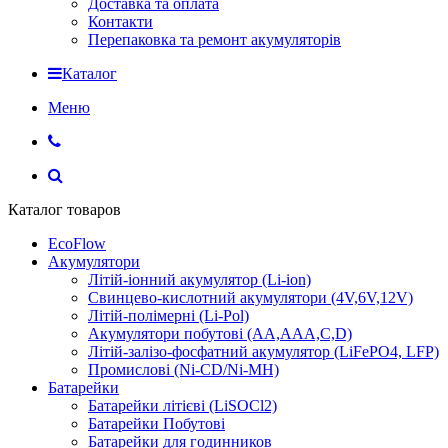
Доставка та оплата
Контакти
Перепаковка та ремонт акумуляторів
Каталог
Меню
Каталог товаров
EcoFlow
Акумулятори
Літій-іонний акумулятор (Li-ion)
Свинцево-кислотний акумулятори (4V,6V,12V)
Літій-полімерні (Li-Pol)
Акумулятори побутові (AA,AAA,C,D)
Літій-залізо-фосфатний акумулятор (LiFePO4, LFP)
Промислові (Ni-CD/Ni-MH)
Батарейки
Батарейки літієві (LiSOCl2)
Батарейки Побутові
Батарейки для годинников