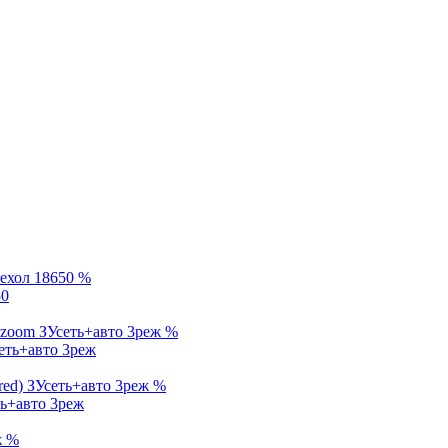
%
50
%
еть+авто 3реж
%
ь+авто 3реж
%