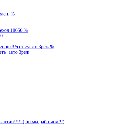
%
%
50
%
еть+авто 3реж
антин!!!!! ( но мы работаем!!!)