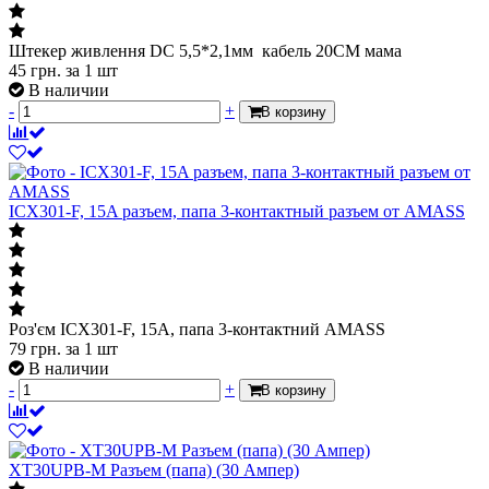
Штекер живлення DC 5,5*2,1мм кабель 20СМ мама
45
грн.
за 1 шт
В наличии
-
+
В корзину
ICX301-F, 15A разъем, папа 3-контактный разъем от AMASS
Роз'єм ICX301-F, 15A, папа 3-контактний AMASS
79
грн.
за 1 шт
В наличии
-
+
В корзину
XT30UPB-M Разъем (папа) (30 Ампер)