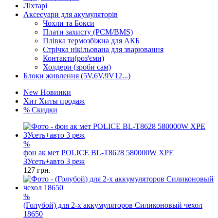
Ліхтарі
Аксесуари для акумуляторів
Чохли та Бокси
Плати захисту (PCM/BMS)
Плівка термозбіжна для АКБ
Стрічка нікільована для зварювання
Контакти(роз'єми)
Холдери (зроби сам)
Блоки живлення (5V,6V,9V12...)
New
Новинки
Хит
Хиты продаж
%
Скидки
%
фон ак мет POLICE BL-T8628 580000W XPE
ЗУсеть+авто 3 реж
127
грн.
%
(Голубой) для 2-х аккумуляторов Силиконовый чехол
18650