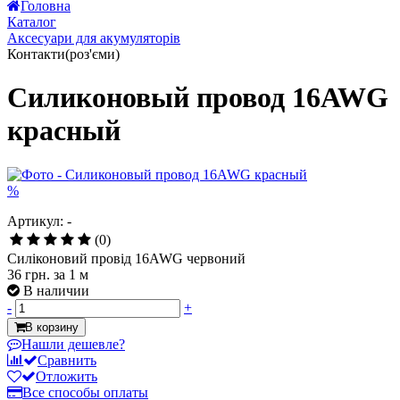
Головна
Каталог
Аксесуари для акумуляторів
Контакти(роз'єми)
Силиконовый провод 16AWG
красный
%
Артикул: -
(0)
Силіконовий провід 16AWG червоний
36 грн.
за 1 м
В наличии
-
+
В корзину
Нашли дешевле?
Сравнить
Отложить
Все способы оплаты