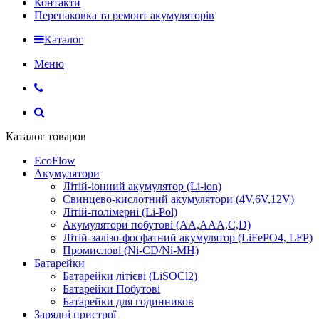
Контакти
Перепаковка та ремонт акумуляторів
Каталог
Меню
Каталог товаров
EcoFlow
Акумулятори
Літій-іонний акумулятор (Li-ion)
Свинцево-кислотний акумулятори (4V,6V,12V)
Літій-полімерні (Li-Pol)
Акумулятори побутові (AA,AAA,C,D)
Літій-залізо-фосфатний акумулятор (LiFePO4, LFP)
Промислові (Ni-CD/Ni-MH)
Батарейки
Батарейки літієві (LiSOCl2)
Батарейки Побутові
Батарейки для годинников
Зарядні пристрої