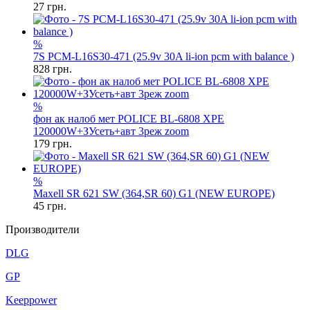
27
грн.
%
7S PCM-L16S30-471 (25.9v 30A li-ion pcm with balance )
828
грн.
%
фон ак налоб мет POLICE BL-6808 XPE
120000W+ЗУсеть+авт 3реж zoom
179
грн.
%
Maxell SR 621 SW (364,SR 60) G1 (NEW EUROPE)
45
грн.
Производители
DLG
GP
Keeppower