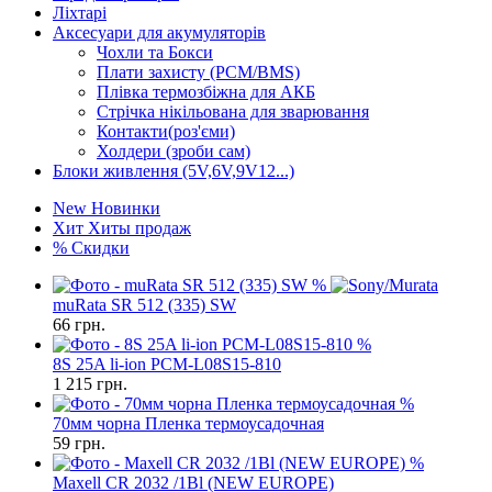
Ліхтарі
Аксесуари для акумуляторів
Чохли та Бокси
Плати захисту (PCM/BMS)
Плівка термозбіжна для АКБ
Стрічка нікільована для зварювання
Контакти(роз'єми)
Холдери (зроби сам)
Блоки живлення (5V,6V,9V12...)
New
Новинки
Хит
Хиты продаж
%
Скидки
%
muRata SR 512 (335) SW
66
грн.
%
8S 25A li-ion PCM-L08S15-810
1 215
грн.
%
70мм чорна Пленка термоусадочная
59
грн.
%
Maxell CR 2032 /1Bl (NEW EUROPE)