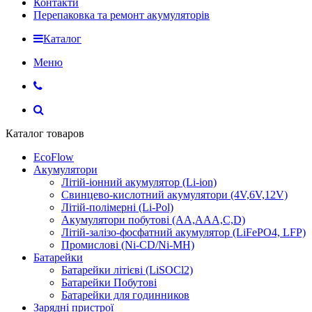
Контакти
Перепаковка та ремонт акумуляторів
Каталог
Меню
Каталог товаров
EcoFlow
Акумулятори
Літій-іонний акумулятор (Li-ion)
Свинцево-кислотний акумулятори (4V,6V,12V)
Літій-полімерні (Li-Pol)
Акумулятори побутові (AA,AAA,C,D)
Літій-залізо-фосфатний акумулятор (LiFePO4, LFP)
Промислові (Ni-CD/Ni-MH)
Батарейки
Батарейки літієві (LiSOCl2)
Батарейки Побутові
Батарейки для годинников
Зарядні пристрої