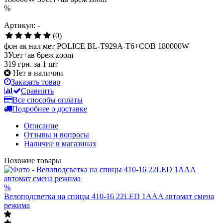
%
Артикул: -
(0)
фон ак нал мет POLICE BL-T929A-T6+COB 180000W
ЗУсет+ав 6реж zoom
319 грн.
за 1 шт
Нет в наличии
Заказать товар
Сравнить
Все способы оплаты
Подробнее о доставке
Описание
Отзывы и вопросы
Наличие в магазинах
Похожие товары
%
Велоподсветка на спицы 410-16 22LED 1AAA автомат смена
режима