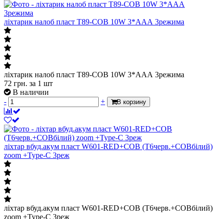
ліхтарик налоб пласт T89-COB 10W 3*ААА 3режима
ліхтарик налоб пласт T89-COB 10W 3*ААА 3режима
72
грн.
за 1 шт
В наличии
-
+
В корзину
ліхтар вбуд.акум пласт W601-RED+COB (T6черв.+COBбілий)
zoom +Type-C 3реж
ліхтар вбуд.акум пласт W601-RED+COB (T6черв.+COBбілий)
zoom +Type-C 3реж