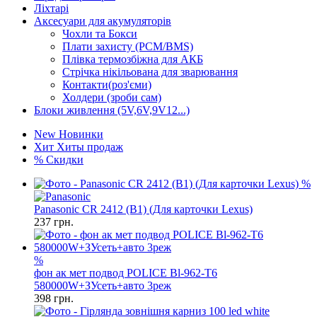
Ліхтарі
Аксесуари для акумуляторів
Чохли та Бокси
Плати захисту (PCM/BMS)
Плівка термозбіжна для АКБ
Стрічка нікільована для зварювання
Контакти(роз'єми)
Холдери (зроби сам)
Блоки живлення (5V,6V,9V12...)
New
Новинки
Хит
Хиты продаж
%
Скидки
%
Panasonic CR 2412 (B1) (Для карточки Lexus)
237
грн.
%
фон ак мет подвод POLICE Bl-962-T6
580000W+ЗУсеть+авто 3реж
398
грн.