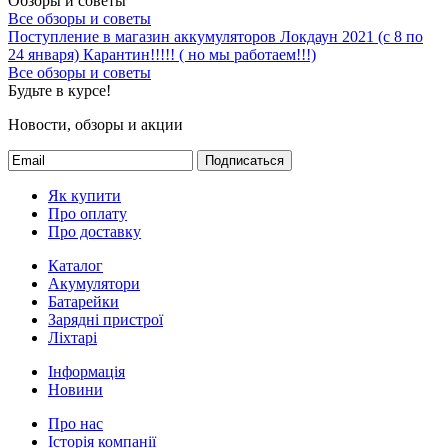
Обзоры и советы
Все обзоры и советы
Поступление в магазин аккумуляторов
Локдаун 2021 (с 8 по
24 января)
Карантин!!!!! ( но мы работаем!!!)
Все обзоры и советы
Будьте в курсе!
Новости, обзоры и акции
Подписаться
Як купити
Про оплату
Про доставку
Каталог
Акумулятори
Батарейки
Зарядні пристрої
Ліхтарі
Інформація
Новини
Про нас
Історія компанії