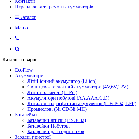
Контакти
Перепаковка та ремонт акумуляторів
Каталог
Меню
Каталог товаров
EcoFlow
Акумулятори
Літій-іонний акумулятор (Li-ion)
Свинцево-кислотний акумулятори (4V,6V,12V)
Літій-полімерні (Li-Pol)
Акумулятори побутові (AA,AAA,C,D)
Літій-залізо-фосфатний акумулятор (LiFePO4, LFP)
Промислові (Ni-CD/Ni-MH)
Батарейки
Батарейки літієві (LiSOCl2)
Батарейки Побутові
Батарейки для годинников
Зарядні пристрої