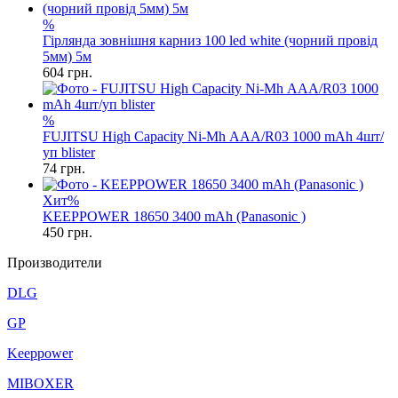
%
Гірлянда зовнішня карниз 100 led white (чорний провід
5мм) 5м
604
грн.
%
FUJITSU High Capacity Ni-Mh ААА/R03 1000 mAh 4шт/
уп blister
74
грн.
Хит
%
KEEPPOWER 18650 3400 mAh (Panasonic )
450
грн.
Производители
DLG
GP
Keeppower
MIBOXER