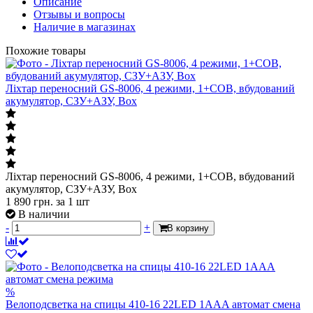
Описание
Отзывы и вопросы
Наличие в магазинах
Похожие товары
Ліхтар переносний GS-8006, 4 режими, 1+COB, вбудований
акумулятор, СЗУ+АЗУ, Box
Ліхтар переносний GS-8006, 4 режими, 1+COB, вбудований
акумулятор, СЗУ+АЗУ, Box
1 890
грн.
за 1 шт
В наличии
-
+
В корзину
%
Велоподсветка на спицы 410-16 22LED 1AAA автомат смена