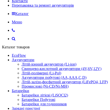
Контакти
Перепаковка та ремонт акумуляторів
Каталог
Меню
Каталог товаров
EcoFlow
Акумулятори
Літій-іонний акумулятор (Li-ion)
Свинцево-кислотний акумулятори (4V,6V,12V)
Літій-полімерні (Li-Pol)
Акумулятори побутові (AA,AAA,C,D)
Літій-залізо-фосфатний акумулятор (LiFePO4, LFP)
Промислові (Ni-CD/Ni-MH)
Батарейки
Батарейки літієві (LiSOCl2)
Батарейки Побутові
Батарейки для годинников
Зарядні пристрої