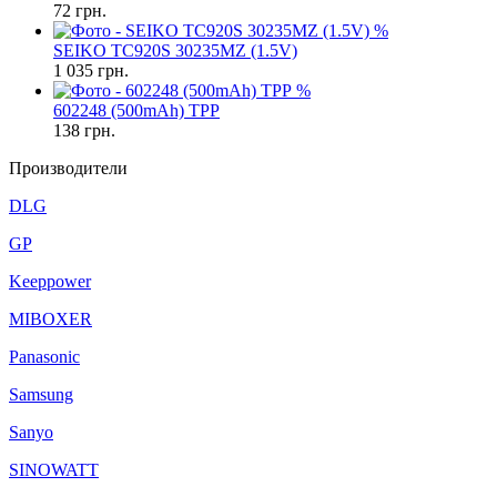
72
грн.
%
SEIKO TC920S 30235MZ (1.5V)
1 035
грн.
%
602248 (500mAh) TPP
138
грн.
Производители
DLG
GP
Keeppower
MIBOXER
Panasonic
Samsung
Sanyo
SINOWATT