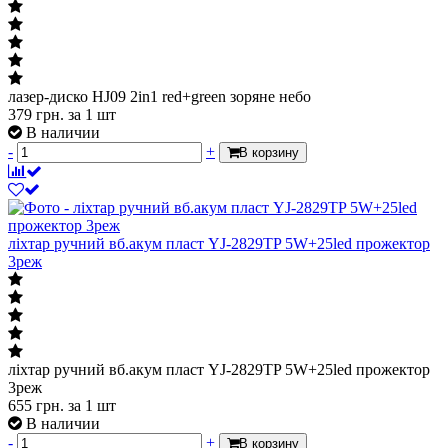
лазер-диско HJ09 2in1 red+green зоряне небо
379
грн.
за 1 шт
В наличии
-
+
В корзину
ліхтар ручний вб.акум пласт YJ-2829TP 5W+25led прожектор
3реж
ліхтар ручний вб.акум пласт YJ-2829TP 5W+25led прожектор
3реж
655
грн.
за 1 шт
В наличии
-
+
В корзину