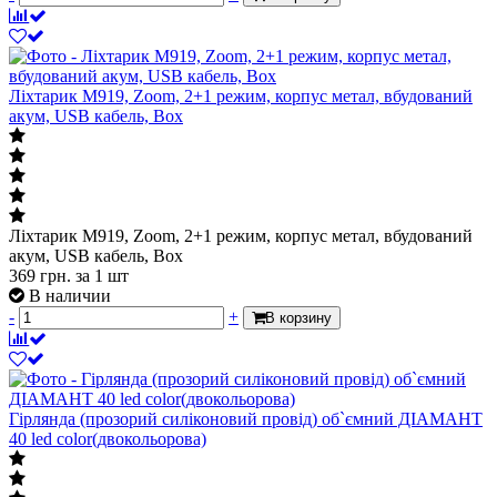
Ліхтарик M919, Zoom, 2+1 режим, корпус метал, вбудований
акум, USB кабель, Box
Ліхтарик M919, Zoom, 2+1 режим, корпус метал, вбудований
акум, USB кабель, Box
369
грн.
за 1 шт
В наличии
-
+
В корзину
Гірлянда (прозорий силіконовий провід) об`ємний ДІАМАНТ
40 led color(двокольорова)