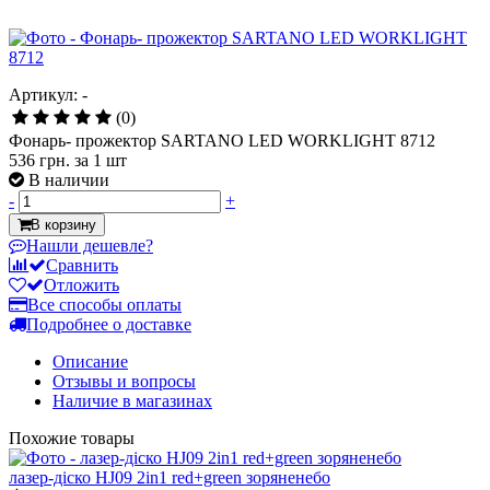
Артикул: -
(0)
Фонарь- прожектор SARTANO LED WORKLIGHT 8712
536 грн.
за 1 шт
В наличии
-
+
В корзину
Нашли дешевле?
Сравнить
Отложить
Все способы оплаты
Подробнее о доставке
Описание
Отзывы и вопросы
Наличие в магазинах
Похожие товары
лазер-діско HJ09 2in1 red+green зоряненебо