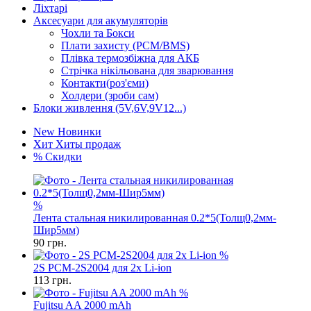
Ліхтарі
Аксесуари для акумуляторів
Чохли та Бокси
Плати захисту (PCM/BMS)
Плівка термозбіжна для АКБ
Стрічка нікільована для зварювання
Контакти(роз'єми)
Холдери (зроби сам)
Блоки живлення (5V,6V,9V12...)
New
Новинки
Хит
Хиты продаж
%
Скидки
%
Лента стальная никилированная 0.2*5(Толщ0,2мм-
Шир5мм)
90
грн.
%
2S PCM-2S2004 для 2х Li-ion
113
грн.
%
Fujitsu AA 2000 mAh