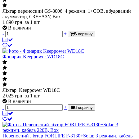
Ліхтар переносний GS-8006, 4 режими, 1+COB, вбудований
акумулятор, СЗУ+АЗУ, Box
1 890
грн.
за 1 шт
В наличии
-
+
В корзину
Фонарик Keeppower WD18C
Ліхтар Keeppower WD18C
2 025
грн.
за 1 шт
В наличии
-
+
В корзину
Переносний ліхтар FORLIFE F-3130+Solar, 3 режими, кабель