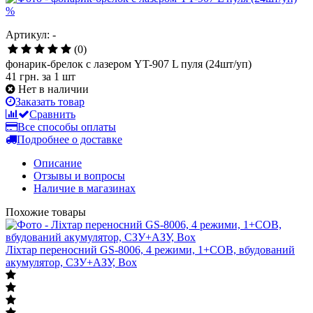
%
Артикул: -
(0)
фонарик-брелок с лазером YT-907 L пуля (24шт/уп)
41 грн.
за 1 шт
Нет в наличии
Заказать товар
Сравнить
Все способы оплаты
Подробнее о доставке
Описание
Отзывы и вопросы
Наличие в магазинах
Похожие товары
Ліхтар переносний GS-8006, 4 режими, 1+COB, вбудований
акумулятор, СЗУ+АЗУ, Box