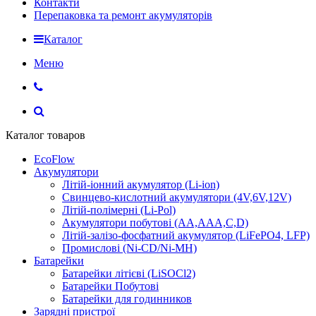
Контакти
Перепаковка та ремонт акумуляторів
Каталог
Меню
Каталог товаров
EcoFlow
Акумулятори
Літій-іонний акумулятор (Li-ion)
Свинцево-кислотний акумулятори (4V,6V,12V)
Літій-полімерні (Li-Pol)
Акумулятори побутові (AA,AAA,C,D)
Літій-залізо-фосфатний акумулятор (LiFePO4, LFP)
Промислові (Ni-CD/Ni-MH)
Батарейки
Батарейки літієві (LiSOCl2)
Батарейки Побутові
Батарейки для годинников
Зарядні пристрої