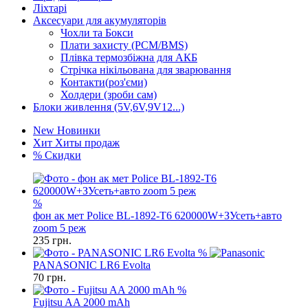
Ліхтарі
Аксесуари для акумуляторів
Чохли та Бокси
Плати захисту (PCM/BMS)
Плівка термозбіжна для АКБ
Стрічка нікільована для зварювання
Контакти(роз'єми)
Холдери (зроби сам)
Блоки живлення (5V,6V,9V12...)
New
Новинки
Хит
Хиты продаж
%
Скидки
%
фон ак мет Police BL-1892-T6 620000W+ЗУсеть+авто
zoom 5 реж
235
грн.
%
PANASONIC LR6 Evolta
70
грн.
%
Fujitsu AA 2000 mAh