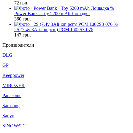
72
грн.
%
Power Bank - Toy 5200 mAh Лошадка
360
грн.
%
2S (7.4v 3Ali-ion pcm) PCM-Li02S3-076
147
грн.
Производители
DLG
GP
Keeppower
MIBOXER
Panasonic
Samsung
Sanyo
SINOWATT