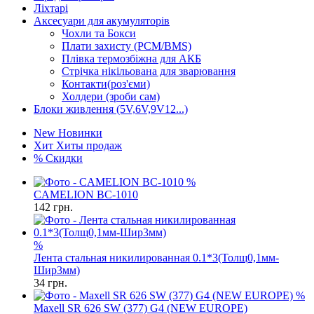
Ліхтарі
Аксесуари для акумуляторів
Чохли та Бокси
Плати захисту (PCM/BMS)
Плівка термозбіжна для АКБ
Стрічка нікільована для зварювання
Контакти(роз'єми)
Холдери (зроби сам)
Блоки живлення (5V,6V,9V12...)
New
Новинки
Хит
Хиты продаж
%
Скидки
%
CAMELION BC-1010
142
грн.
%
Лента стальная никилированная 0.1*3(Толщ0,1мм-
Шир3мм)
34
грн.
%
Maxell SR 626 SW (377) G4 (NEW EUROPE)