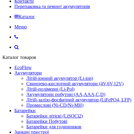
Контакти
Перепаковка та ремонт акумуляторів
Каталог
Меню
Каталог товаров
EcoFlow
Акумулятори
Літій-іонний акумулятор (Li-ion)
Свинцево-кислотний акумулятори (4V,6V,12V)
Літій-полімерні (Li-Pol)
Акумулятори побутові (AA,AAA,C,D)
Літій-залізо-фосфатний акумулятор (LiFePO4, LFP)
Промислові (Ni-CD/Ni-MH)
Батарейки
Батарейки літієві (LiSOCl2)
Батарейки Побутові
Батарейки для годинников
Зарядні пристрої