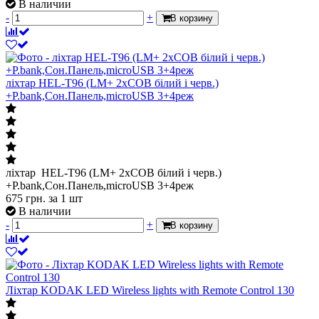
В наличии
-
+
В корзину
ліхтар HEL-T96 (LM+ 2хCOB білий і черв.)
+P.bank,Сон.Панель,microUSB 3+4реж
ліхтар HEL-T96 (LM+ 2хCOB білий і черв.)
+P.bank,Сон.Панель,microUSB 3+4реж
675
грн.
за 1 шт
В наличии
-
+
В корзину
Лiхтар KODAK LED Wireless lights with Remote Control 130