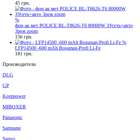
45
грн.
%
фон ак мет POLICE BL-T8626-T6 80000W ЗУсеть+авто
3реж zoom
156
грн.
%
LFP14500 -600 mAh Bossman-Profi Li-Fe
181
грн.
Производители
DLG
GP
Keeppower
MIBOXER
Panasonic
Samsung
Sanyo