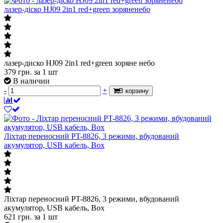
лазер-діско HJ09 2in1 red+green зоряненебо
лазер-диско HJ09 2in1 red+green зоряне небо
379
грн.
за 1 шт
В наличии
-
+
В корзину
Ліхтар переносний PT-8826, 3 режими, вбудований
акумулятор, USB кабель, Box
Ліхтар переносний PT-8826, 3 режими, вбудований
акумулятор, USB кабель, Box
621
грн.
за 1 шт