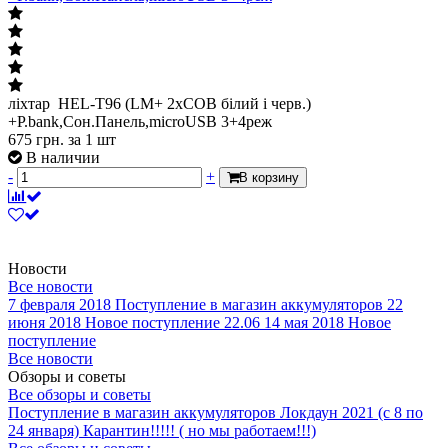
ліхтар HEL-T96 (LM+ 2хCOB білий і черв.)
+P.bank,Сон.Панель,microUSB 3+4реж
675
грн.
за 1 шт
В наличии
-
+
В корзину
Новости
Все новости
7 февраля 2018
Поступление в магазин аккумуляторов
22
июня 2018
Новое поступление 22.06
14 мая 2018
Новое
поступление
Все новости
Обзоры и советы
Все обзоры и советы
Поступление в магазин аккумуляторов
Локдаун 2021 (с 8 по
24 января)
Карантин!!!!! ( но мы работаем!!!)