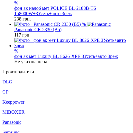
%
фон ак налоб мет POLICE BL-2188B-T6
158000W+ЗУсеть+авто 3реж
238
грн.
%
Panasonic CR 2330 (B5)
117
грн.
%
фон ак мет Luxury BL-8626-XPE ЗУсеть+авто 3реж
Не указана цена
Производители
DLG
GP
Keeppower
MIBOXER
Panasonic
Samsung