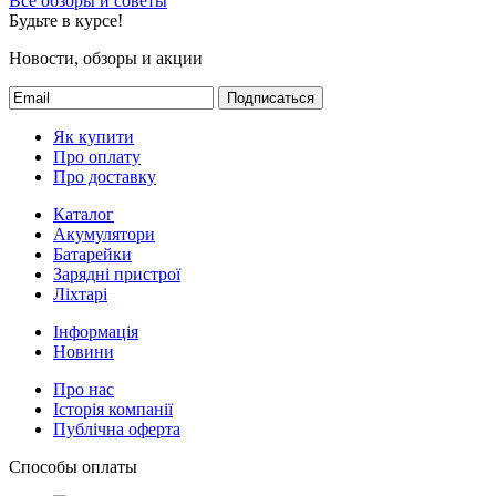
Все обзоры и советы
Будьте в курсе!
Новости, обзоры и акции
Подписаться
Як купити
Про оплату
Про доставку
Каталог
Акумулятори
Батарейки
Зарядні пристрої
Ліхтарі
Інформація
Новини
Про нас
Історія компанії
Публічна оферта
Способы оплаты