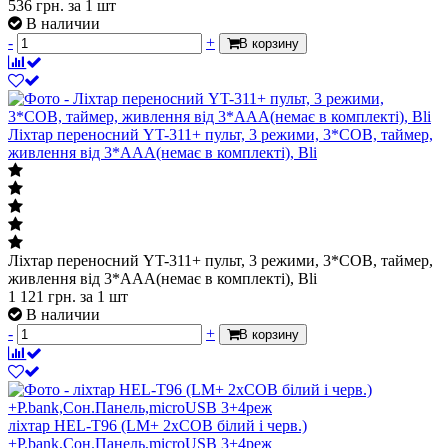
536
грн.
за 1 шт
В наличии
-
+
В корзину
Ліхтар переносний YT-311+ пульт, 3 режими, 3*COB, таймер,
живлення від 3*ААА(немає в комплекті), Bli
Ліхтар переносний YT-311+ пульт, 3 режими, 3*COB, таймер,
живлення від 3*ААА(немає в комплекті), Bli
1 121
грн.
за 1 шт
В наличии
-
+
В корзину
ліхтар HEL-T96 (LM+ 2хCOB білий і черв.)
+P.bank,Сон.Панель,microUSB 3+4реж