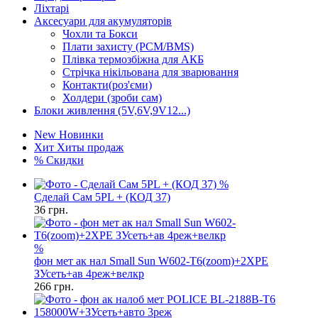
Ліхтарі
Аксесуари для акумуляторів
Чохли та Бокси
Плати захисту (PCM/BMS)
Плівка термозбіжна для АКБ
Стрічка нікільована для зварювання
Контакти(роз'єми)
Холдери (зроби сам)
Блоки живлення (5V,6V,9V12...)
New
Новинки
Хит
Хиты продаж
%
Скидки
%
Сделай Сам 5PL + (КОД 37)
36
грн.
%
фон мет ак нал Small Sun W602-T6(zoom)+2XPE
ЗУсеть+ав 4реж+велкр
266
грн.