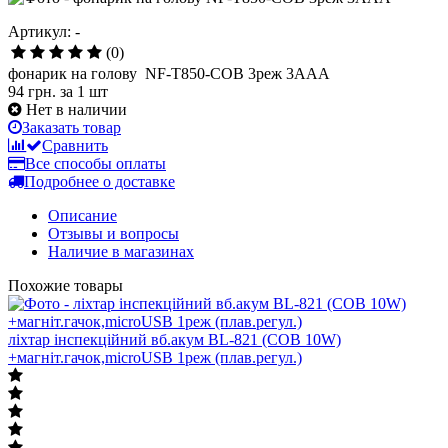
Артикул: -
(0)
фонарик на голову NF-T850-COB 3реж 3AAA
94 грн.
за 1 шт
Нет в наличии
Заказать товар
Сравнить
Все способы оплаты
Подробнее о доставке
Описание
Отзывы и вопросы
Наличие в магазинах
Похожие товары
ліхтар інспекційний вб.акум BL-821 (COB 10W)
+магніт.гачок,microUSB 1реж (плав.регул.)