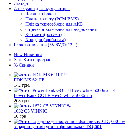
Ліхтарі
Аксесуари для акумуляторів
Чохли та Бокси
Плати захисту (PCM/BMS)
Плівка термозбіжна для АКБ
Стрічка нікільована для зварювання
Контакти(роз'єми)
Холдери (зроби сам)
Блоки живлення (5V,6V,9V12...)
New
Новинки
Хит
Хиты продаж
%
Скидки
%
FDK MS 621FE
142
грн.
%
Power Bank GOLF Hive5 white 5000mah
268
грн.
%
1632 C5 VINNIC
50
грн.
%
зарядное уст-во унив к фонарикам CDQ-001