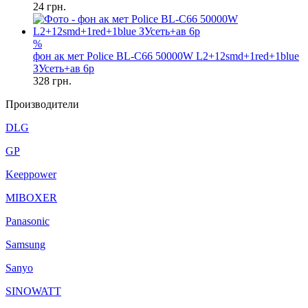
24
грн.
%
фон ак мет Police BL-C66 50000W L2+12smd+1red+1blue
ЗУсеть+ав 6р
328
грн.
Производители
DLG
GP
Keeppower
MIBOXER
Panasonic
Samsung
Sanyo
SINOWATT