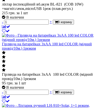
ліхтар інспекційний вб.акум BL-821 (COB 10W)
+магніт.гачок,microUSB 1реж (плав.регул.)
215
грн.
за 1 шт
В наличии
-
+
В корзину
Гірлянда на батарейках 3хАА 100 led COLOR (мідний
провід/10м.) 1режим
Гірлянда на батарейках 3хАА 100 led COLOR (мідний
провід/10м.) 1режим
95
грн.
за 1 шт
В наличии
-
+
В корзину