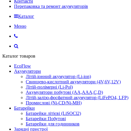
Контакти
Перепаковка та ремонт акумуляторів
Каталог
Меню
Каталог товаров
EcoFlow
Акумулятори
Літій-іонний акумулятор (Li-ion)
Свинцево-кислотний акумулятори (4V,6V,12V)
Літій-полімерні (Li-Pol)
Акумулятори побутові (AA,AAA,C,D)
Літій-залізо-фосфатний акумулятор (LiFePO4, LFP)
Промислові (Ni-CD/Ni-MH)
Батарейки
Батарейки літієві (LiSOCl2)
Батарейки Побутові
Батарейки для годинников
Зарядні пристрої