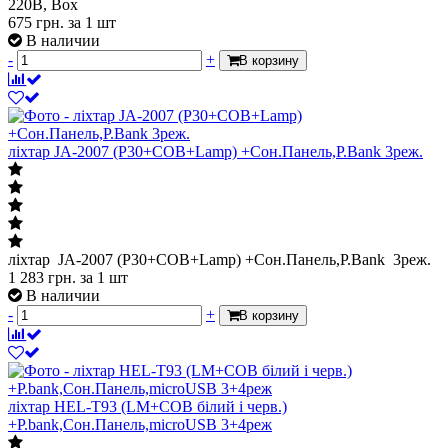
220В, Box
675
грн.
за 1 шт
В наличии
-
+
В корзину
ліхтар JA-2007 (P30+COB+Lamp) +Сон.Панель,P.Bank 3реж.
ліхтар JA-2007 (P30+COB+Lamp) +Сон.Панель,P.Bank 3реж.
1 283
грн.
за 1 шт
В наличии
-
+
В корзину
ліхтар HEL-T93 (LM+COB білий і черв.)
+P.bank,Сон.Панель,microUSB 3+4реж