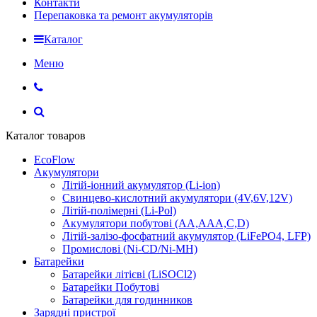
Контакти
Перепаковка та ремонт акумуляторів
Каталог
Меню
Каталог товаров
EcoFlow
Акумулятори
Літій-іонний акумулятор (Li-ion)
Свинцево-кислотний акумулятори (4V,6V,12V)
Літій-полімерні (Li-Pol)
Акумулятори побутові (AA,AAA,C,D)
Літій-залізо-фосфатний акумулятор (LiFePO4, LFP)
Промислові (Ni-CD/Ni-MH)
Батарейки
Батарейки літієві (LiSOCl2)
Батарейки Побутові
Батарейки для годинников
Зарядні пристрої