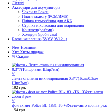
Ліхтарі
Аксесуари для акумуляторів
Чохли та Бокси
Плати захисту (PCM/BMS)
Плівка термозбіжна для АКБ
Стрічка нікільована для зварювання
Контакти(роз'єми)
Холдери (зроби сам)
Блоки живлення (5V,6V,9V12...)
New
Новинки
Хит
Хиты продаж
%
Скидки
%
Лента стальная никилированная 0.3*7(Толщ0,3мм-
Шир7мм)
192
грн.
%
фон ак мет Police BL-1831-T6 +ЗУсеть+авто zoom 3 реж
154
грн.