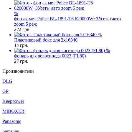
%
фон ак мет Police BL-1891-T6 620000W+ЗУсеть+авто
zoom 5 реж
222
грн.
%
Пластиковый бокс для 2x16340
14
грн.
%
фонарь для велосипеда 0023 (FL80)
27
грн.
Производители
DLG
GP
Keeppower
MIBOXER
Panasonic
Samsung