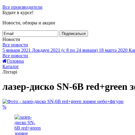
Все производители
Будьте в курсе!
Новости, обзоры и акции
Подписаться
Новости
Все новости
5 января 2021
Локдаун 2021 (с 8 по 24 января)
18 марта 2020
Кар
Все новости
Головна
Каталог
Ліхтарі
лазер-диско SN-6B red+green 
%