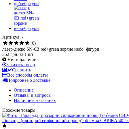
Артикул: -
(0)
лазер-диско SN-6B red+green зоряне небо+фігури
352 грн.
за 1 шт
Нет в наличии
Заказать товар
Сравнить
Все способы оплаты
Подробнее о доставке
Описание
Отзывы и вопросы
Наличие в магазинах
Похожие товары
Гірлянда (прозорий силіконовий провід) об`ємна СВІЧКА 40 led