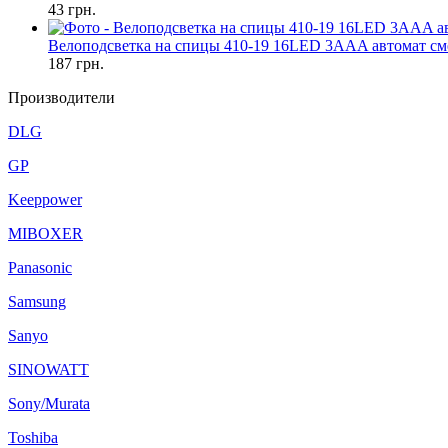
43
грн.
Велоподсветка на спицы 410-19 16LED 3AAA автомат см
187
грн.
Производители
DLG
GP
Keeppower
MIBOXER
Panasonic
Samsung
Sanyo
SINOWATT
Sony/Murata
Toshiba