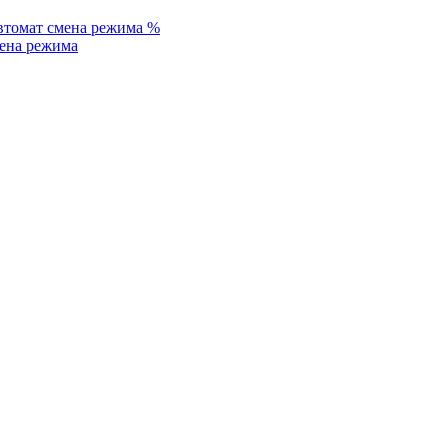
%
ена режима