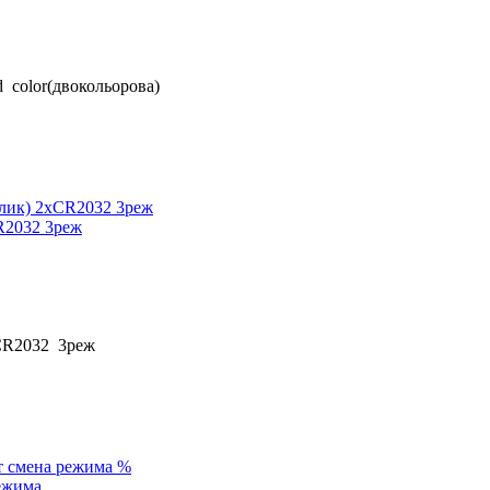
 color(двокольорова)
CR2032 3реж
хCR2032 3реж
%
ежима