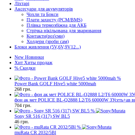
Ліхтарі
Аксесуари для акумуляторів
Чохли та Бокси
Плати захисту (PCM/BMS)
Плівка термозбіжна для АКБ
Стрічка нікільована для зварювання
Контакти(роз'єми)
Холдери (зроби сам)
Блоки живлення (5V,6V,9V12...)
New
Новинки
Хит
Хиты продаж
%
Скидки
%
Power Bank GOLF Hive5 white 5000mah
268
грн.
фон ак мет POLICE BL-Q2888 L2/T6 60000W ЗУсеть+ав в
704
грн.
%
Sony SR 516 (317) SW BL5
46
грн.
%
muRata CR 2032/5Bl