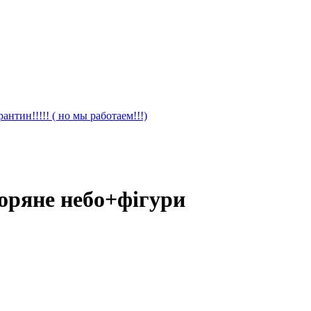
антин!!!!! ( но мы работаем!!!)
зоряне небо+фігури