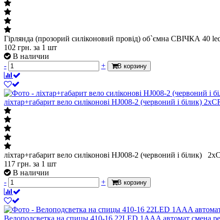
Гірлянда (прозорий силіконовий провід) об`ємна СВІЧКА 40 led
102
грн.
за 1 шт
В наличии
-
+
В корзину
ліхтар+габарит вело силіконові HJ008-2 (червоний і білик) 2х
ліхтар+габарит вело силіконові HJ008-2 (червоний і білик) 2
117
грн.
за 1 шт
В наличии
-
+
В корзину
Велоподсветка на спицы 410-16 22LED 1AAA автомат смена р