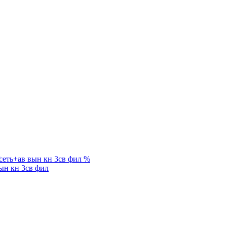
%
ын кн 3св фил