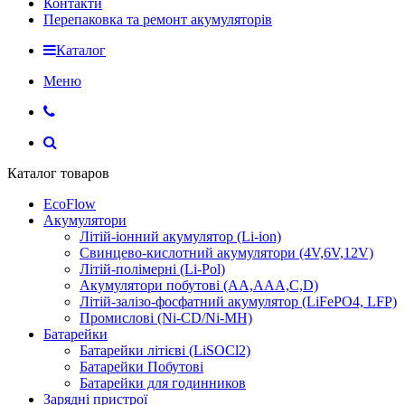
Контакти
Перепаковка та ремонт акумуляторів
Каталог
Меню
Каталог товаров
EcoFlow
Акумулятори
Літій-іонний акумулятор (Li-ion)
Свинцево-кислотний акумулятори (4V,6V,12V)
Літій-полімерні (Li-Pol)
Акумулятори побутові (AA,AAA,C,D)
Літій-залізо-фосфатний акумулятор (LiFePO4, LFP)
Промислові (Ni-CD/Ni-MH)
Батарейки
Батарейки літієві (LiSOCl2)
Батарейки Побутові
Батарейки для годинников
Зарядні пристрої