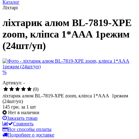
Каталог
Ліхтарі
ліхтарик алюм BL-7819-XPE
zoom, кліпса 1*ААА 1режим
(24шт/уп)
%
Артикул: -
(0)
ліхтарик алюм BL-7819-XPE zoom, кліпса 1*ААА 1режим
(24шт/уп)
145 грн.
за 1 шт
Нет в наличии
Заказать товар
Сравнить
Все способы оплаты
Подробнее о доставке