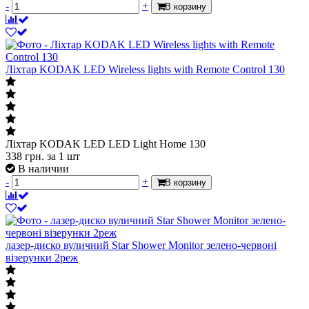
-
+
В корзину
Лiхтар KODAK LED Wireless lights with Remote Control 130
Лiхтар KODAK LED LED Light Home 130
338
грн.
за 1 шт
В наличии
-
+
В корзину
лазер-диско вуличний Star Shower Monitor зелено-червоні
візерунки 2реж