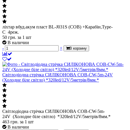
ліхтар вбуд.акум пласт BL-J031S (COB) +Карабін,Type-
C 4реж.
50
грн.
за 1 шт
В наличии
-
+
В корзину
Світлодіодна стрічка СИЛІКОНОВА COB-CW-5m-24V
(Холодне біле світло) *320led/12V/5метрів/8мм.*
Світлодіодна стрічка СИЛІКОНОВА COB-CW-5m-
24V (Холодне біле світло) *320led/12V/5метрів/8мм.*
463
грн.
за 1 шт
В наличии