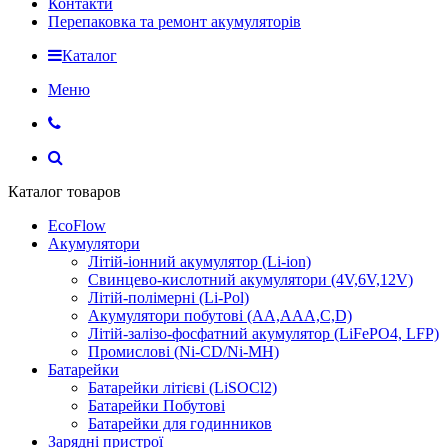
Контакти
Перепаковка та ремонт акумуляторів
Каталог
Меню
Каталог товаров
EcoFlow
Акумулятори
Літій-іонний акумулятор (Li-ion)
Свинцево-кислотний акумулятори (4V,6V,12V)
Літій-полімерні (Li-Pol)
Акумулятори побутові (AA,AAA,C,D)
Літій-залізо-фосфатний акумулятор (LiFePO4, LFP)
Промислові (Ni-CD/Ni-MH)
Батарейки
Батарейки літієві (LiSOCl2)
Батарейки Побутові
Батарейки для годинников
Зарядні пристрої