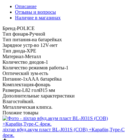
Описание
Отзывы и вопросы
Наличие в магазинах
Бренд-POLICE
Тип фонаря-Ручной
Тип питания-на батарейках
Зарядное устр-во 12V-нет
Тип диода-XPE
Материал-Металл
Количество диодов-1
Количество режимов работы-1
Оптический зум-есть
Питание-1хААА батарейка
Комплектация-фонарь
Размеры-L82 голØ15 мм
Дополнительные характеристики
Влагостойкий.
Металлическая клипса.
Похожие товары
ліхтар вбуд.акум пласт BL-J031S (COB) +Карабін,Type-C
4реж.