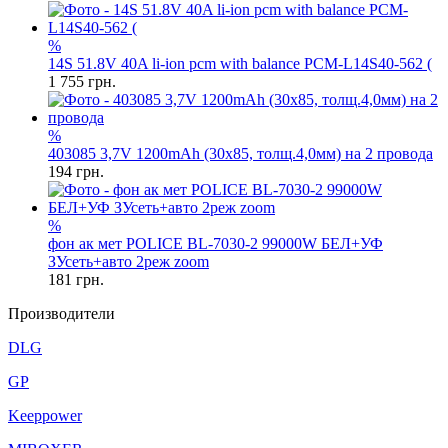
%
14S 51.8V 40A li-ion pcm with balance PCM-L14S40-562 (
1 755
грн.
%
403085 3,7V 1200mAh (30x85, толщ.4,0мм) на 2 провода
194
грн.
%
фон ак мет POLICE BL-7030-2 99000W БЕЛ+УФ
ЗУсеть+авто 2реж zoom
181
грн.
Производители
DLG
GP
Keeppower