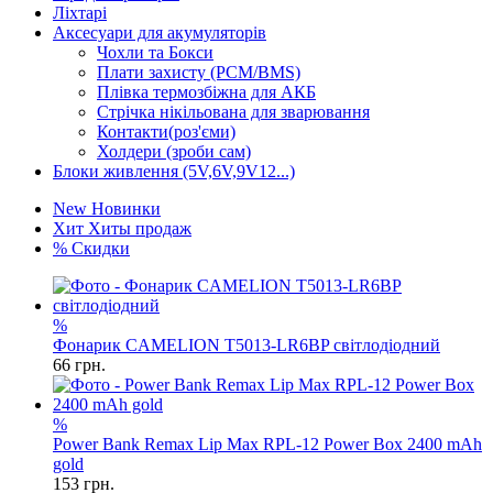
Ліхтарі
Аксесуари для акумуляторів
Чохли та Бокси
Плати захисту (PCM/BMS)
Плівка термозбіжна для АКБ
Стрічка нікільована для зварювання
Контакти(роз'єми)
Холдери (зроби сам)
Блоки живлення (5V,6V,9V12...)
New
Новинки
Хит
Хиты продаж
%
Скидки
%
Фонарик CAMELION T5013-LR6BP світлодіодний
66
грн.
%
Power Bank Remax Lip Max RPL-12 Power Box 2400 mAh
gold
153
грн.