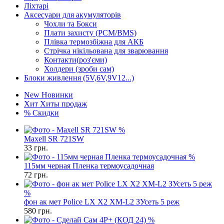
Ліхтарі
Аксесуари для акумуляторів
Чохли та Бокси
Плати захисту (PCM/BMS)
Плівка термозбіжна для АКБ
Стрічка нікільована для зварювання
Контакти(роз'єми)
Холдери (зроби сам)
Блоки живлення (5V,6V,9V12...)
New
Новинки
Хит
Хиты продаж
%
Скидки
%
Maxell SR 721SW
33
грн.
%
115мм черная Пленка термоусадочная
72
грн.
%
фон ак мет Police LX X2 XM-L2 ЗУсеть 5 реж
580
грн.
%