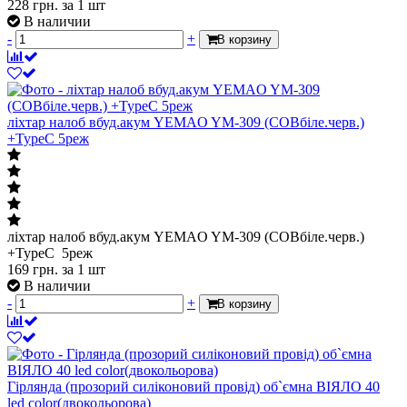
228
грн.
за 1 шт
В наличии
-
+
В корзину
ліхтар налоб вбуд.акум YEMAO YM-309 (COBбіле.черв.)
+TypeC 5реж
ліхтар налоб вбуд.акум YEMAO YM-309 (COBбіле.черв.)
+TypeC 5реж
169
грн.
за 1 шт
В наличии
-
+
В корзину
Гірлянда (прозорий силіконовий провід) об`ємна ВІЯЛО 40
led color(двокольорова)