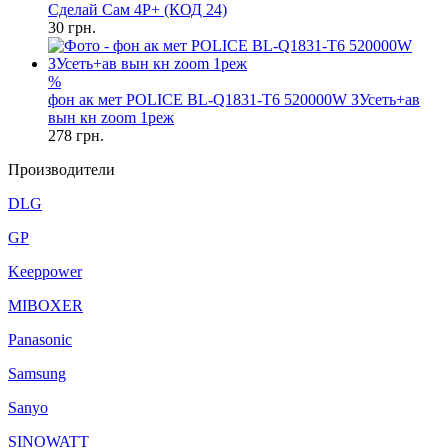
Сделай Сам 4P+ (КОД 24)
30
грн.
%
фон ак мет POLICE BL-Q1831-T6 520000W ЗУсеть+ав
вын кн zoom 1реж
278
грн.
Производители
DLG
GP
Keeppower
MIBOXER
Panasonic
Samsung
Sanyo
SINOWATT