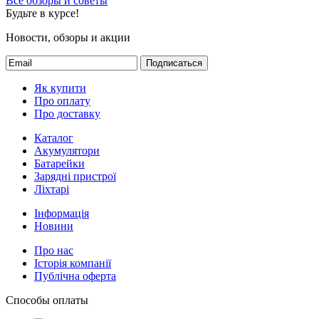
Все обзоры и советы
Будьте в курсе!
Новости, обзоры и акции
Подписаться
Як купити
Про оплату
Про доставку
Каталог
Акумулятори
Батарейки
Зарядні пристрої
Ліхтарі
Інформація
Новини
Про нас
Історія компанії
Публічна оферта
Способы оплаты