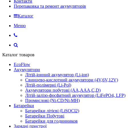
Контакти
Перепаковка та ремонт акумуляторів
Каталог
Меню
Каталог товаров
EcoFlow
Акумулятори
Літій-іонний акумулятор (Li-ion)
Свинцево-кислотний акумулятори (4V,6V,12V)
Літій-полімерні (Li-Pol)
Акумулятори побутові (AA,AAA,C,D)
Літій-залізо-фосфатний акумулятор (LiFePO4, LFP)
Промислові (Ni-CD/Ni-MH)
Батарейки
Батарейки літієві (LiSOCl2)
Батарейки Побутові
Батарейки для годинников
Зарядні пристрої