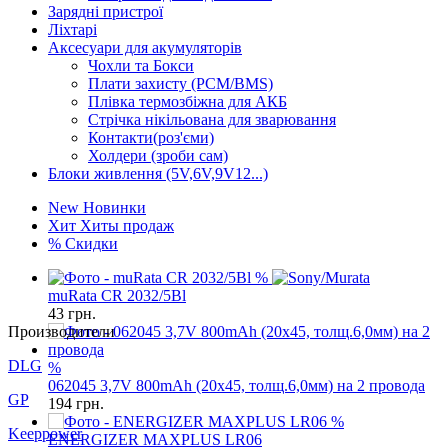
Зарядні пристрої
Ліхтарі
Аксесуари для акумуляторів
Чохли та Бокси
Плати захисту (PCM/BMS)
Плівка термозбіжна для АКБ
Стрічка нікільована для зварювання
Контакти(роз'єми)
Холдери (зроби сам)
Блоки живлення (5V,6V,9V12...)
New
Новинки
Хит
Хиты продаж
%
Скидки
%
muRata CR 2032/5Bl
43
грн.
Производители
%
DLG
062045 3,7V 800mAh (20x45, толщ.6,0мм) на 2 провода
194
грн.
GP
%
ENERGIZER MAXPLUS LR06