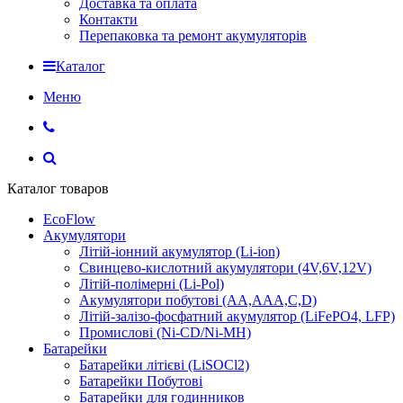
Доставка та оплата
Контакти
Перепаковка та ремонт акумуляторів
Каталог
Меню
Каталог товаров
EcoFlow
Акумулятори
Літій-іонний акумулятор (Li-ion)
Свинцево-кислотний акумулятори (4V,6V,12V)
Літій-полімерні (Li-Pol)
Акумулятори побутові (AA,AAA,C,D)
Літій-залізо-фосфатний акумулятор (LiFePO4, LFP)
Промислові (Ni-CD/Ni-MH)
Батарейки
Батарейки літієві (LiSOCl2)
Батарейки Побутові
Батарейки для годинников