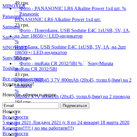
Keeppower
49
грн.
%
MIBOXER
PANASONIC LR6 Alkaline Power 1x4 шт.
Panasonic
23
грн.
Samsung
%
Sanyo
ПоверБанк. USB Soshine E4C 1xUSB, 5V, 1A, на 2шт
18650/+/ LED-индикатор
SINOWATT
355
грн.
Sony/Murata
%
muRata CR 2032/5Bl
Toshiba
43
грн.
Все производители
Будьте в курсе!
%
062045 3,7V 800mAh (20x45, толщ.6,0мм) на 2 провода
Новости, обзоры и акции
194
грн.
Подписаться
1
Новости
2
Все новости
3
5 января 2021
Локдаун 2021 (с 8 по 24 января)
18 марта 2020
4
Карантин!!!!! ( но мы работаем!!!)
5