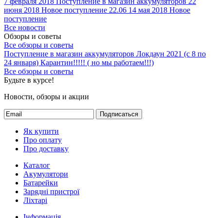
Все новости
7 февраля 2018
Поступление в магазин аккумуляторов
22
июня 2018
Новое поступление 22.06
14 мая 2018
Новое
поступление
Все новости
Обзоры и советы
Все обзоры и советы
Поступление в магазин аккумуляторов
Локдаун 2021 (с 8 по
24 января)
Карантин!!!!! ( но мы работаем!!!)
Все обзоры и советы
Будьте в курсе!
Новости, обзоры и акции
Подписаться
Як купити
Про оплату
Про доставку
Каталог
Акумулятори
Батарейки
Зарядні пристрої
Ліхтарі