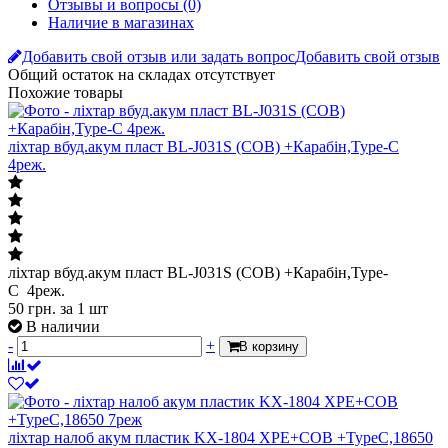
Описание
Отзывы и вопросы
(0)
Наличие в магазинах
Добавить свой отзыв или задать вопрос
Добавить свой отзыв
Общий остаток на складах
отсутствует
Похожие товары
ліхтар вбуд.акум пласт BL-J031S (COB) +Карабін,Type-C
4реж.
ліхтар вбуд.акум пласт BL-J031S (COB) +Карабін,Type-
C 4реж.
50
грн.
за 1 шт
В наличии
-
+
В корзину