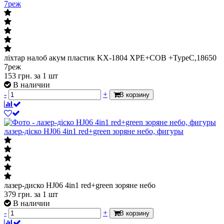
ліхтар налоб акум пластик KX-1804 XPE+COB +TypeC,18650
7реж
ліхтар налоб акум пластик KX-1804 XPE+COB +TypeC,18650
7реж
153
грн.
за 1 шт
В наличии
-
+
В корзину
лазер-діско HJ06 4in1 red+green зоряне небо, фигуры
лазер-диско HJ06 4in1 red+green зоряне небо
379
грн.
за 1 шт
В наличии
-
+
В корзину