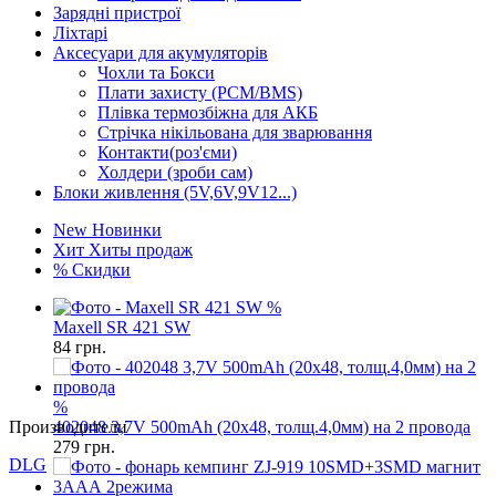
Зарядні пристрої
Ліхтарі
Аксесуари для акумуляторів
Чохли та Бокси
Плати захисту (PCM/BMS)
Плівка термозбіжна для АКБ
Стрічка нікільована для зварювання
Контакти(роз'єми)
Холдери (зроби сам)
Блоки живлення (5V,6V,9V12...)
New
Новинки
Хит
Хиты продаж
%
Скидки
%
Maxell SR 421 SW
84
грн.
Производители
%
402048 3,7V 500mAh (20x48, толщ.4,0мм) на 2 провода
DLG
279
грн.
GP