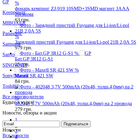
%
Keeppower
фонарь кемпинг ZJ-919 10SMD+3SMD магнит 3AAА
2режима
MIBOXER
63
грн.
Panasonic
%
Samsung
Зарядний пристрій Fuyuang для Li-ion/Li-pol 21В 2,0А 5S
979
грн.
Sanyo
%
Бат.GP 3R12 G-S1
SINOWATT
25
грн.
Sony/Murata
%
Maxell SR 421 SW
Toshiba
84
грн.
Все производители
Будьте в курсе!
%
402048 3,7V 500mAh (20x48, толщ.4,0мм) на 2 провода
Новости, обзоры и акции
279
грн.
Подписаться
1
Новости
2
Все новости
3
5 января 2021
Локдаун 2021 (с 8 по 24 января)
18 марта 2020
4