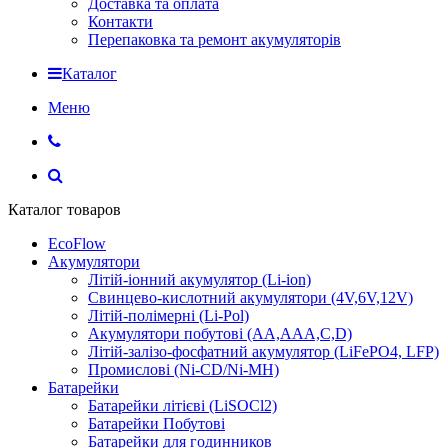
Доставка та оплата
Контакти
Перепаковка та ремонт акумуляторів
Каталог
Меню
Каталог товаров
EcoFlow
Акумулятори
Літій-іонний акумулятор (Li-ion)
Свинцево-кислотний акумулятори (4V,6V,12V)
Літій-полімерні (Li-Pol)
Акумулятори побутові (AA,AAA,C,D)
Літій-залізо-фосфатний акумулятор (LiFePO4, LFP)
Промислові (Ni-CD/Ni-MH)
Батарейки
Батарейки літієві (LiSOCl2)
Батарейки Побутові
Батарейки для годинников