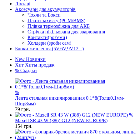
Ліхтарі
Аксесуари для акумуляторів
Чохли та Бокси
Плати захисту (PCM/BMS)
Плівка термозбіжна для АКБ
Стрічка нікільована для зварювання
Контакти(роз'єми)
Холдери (зроби сам)
Блоки живлення (5V,6V,9V12...)
New
Новинки
Хит
Хиты продаж
%
Скидки
%
Лента стальная никилированная 0.1*8(Толщ0,1мм-
Шир8мм)
79
грн.
%
Maxell SR 43 W (386) G12 (NEW EUROPE)
154
грн.