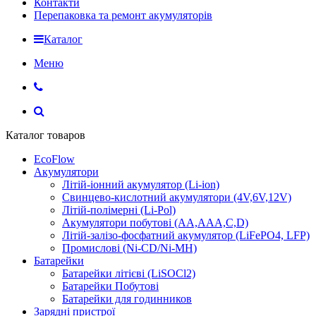
Контакти
Перепаковка та ремонт акумуляторів
Каталог
Меню
Каталог товаров
EcoFlow
Акумулятори
Літій-іонний акумулятор (Li-ion)
Свинцево-кислотний акумулятори (4V,6V,12V)
Літій-полімерні (Li-Pol)
Акумулятори побутові (AA,AAA,C,D)
Літій-залізо-фосфатний акумулятор (LiFePO4, LFP)
Промислові (Ni-CD/Ni-MH)
Батарейки
Батарейки літієві (LiSOCl2)
Батарейки Побутові
Батарейки для годинников
Зарядні пристрої