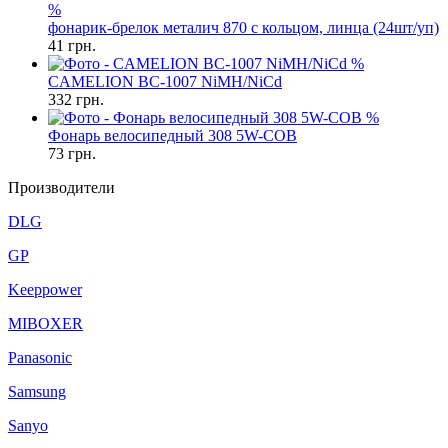
%
фонарик-брелок металич 870 с кольцом, линца (24шт/уп)
41
грн.
%
CAMELION BC-1007 NiMH/NiCd
332
грн.
%
Фонарь велосипедный 308 5W-COB
73
грн.
Производители
DLG
GP
Keeppower
MIBOXER
Panasonic
Samsung
Sanyo