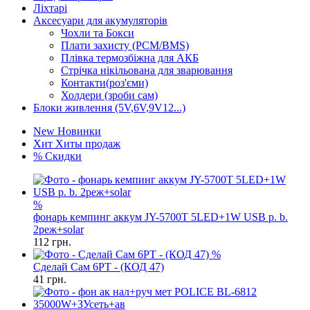
Ліхтарі
Аксесуари для акумуляторів
Чохли та Бокси
Плати захисту (PCM/BMS)
Плівка термозбіжна для АКБ
Стрічка нікільована для зварювання
Контакти(роз'єми)
Холдери (зроби сам)
Блоки живлення (5V,6V,9V12...)
New
Новинки
Хит
Хиты продаж
%
Скидки
%
фонарь кемпинг аккум JY-5700T 5LED+1W USB p. b.
2реж+solar
112
грн.
%
Сделай Сам 6PT - (КОД 47)
41
грн.