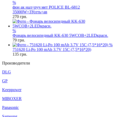
%
фон ак нал+руч мет POLICE BL-6812
35000W+ЗУсеть+ав
270
грн.
%
Фонарь велосипедный KK-630 5WCOB+2LEDкрасн.
79
грн.
%
751620 Li-Po 100 mAh 3.7V 15C (7,5*16*20)
135
грн.
Производители
DLG
GP
Keeppower
MIBOXER
Panasonic
Samsung