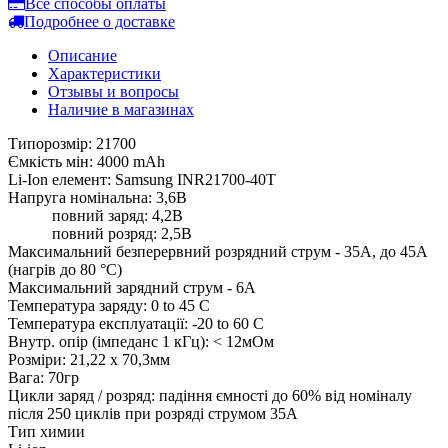
Все способы оплаты
Подробнее о доставке
Описание
Характеристики
Отзывы и вопросы
Наличие в магазинах
Типорозмір: 21700
Ємкість мін: 4000 mAh
Li-Ion елемент: Samsung INR21700-40T
Напруга номінальна: 3,6В
повний заряд: 4,2В
повний розряд: 2,5В
Максимальний безперервний розрядний струм - 35А, до 45А
(нагрів до 80 °С)
Максимальний зарядний струм - 6А
Температура заряду: 0 to 45 C
Температура експлуатації: -20 to 60 C
Внутр. опір (імпеданс 1 кГц): < 12мОм
Розміри: 21,22 х 70,3мм
Вага: 70гр
Цикли заряд / розряд: падіння ємності до 60% від номіналу
після 250 циклів при розряді струмом 35А
Тип химии