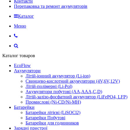
Контакти
Перепаковка та ремонт акумуляторів
Каталог
Меню
Каталог товаров
EcoFlow
Акумулятори
Літій-іонний акумулятор (Li-ion)
Свинцево-кислотний акумулятори (4V,6V,12V)
Літій-полімерні (Li-Pol)
Акумулятори побутові (AA,AAA,C,D)
Літій-залізо-фосфатний акумулятор (LiFePO4, LFP)
Промислові (Ni-CD/Ni-MH)
Батарейки
Батарейки літієві (LiSOCl2)
Батарейки Побутові
Батарейки для годинников
Зарядні пристрої