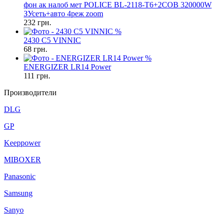
фон ак налоб мет POLICE BL-2118-T6+2COB 320000W
ЗУсеть+авто 4реж zoom
232
грн.
%
2430 C5 VINNIC
68
грн.
%
ENERGIZER LR14 Power
111
грн.
Производители
DLG
GP
Keeppower
MIBOXER
Panasonic
Samsung
Sanyo