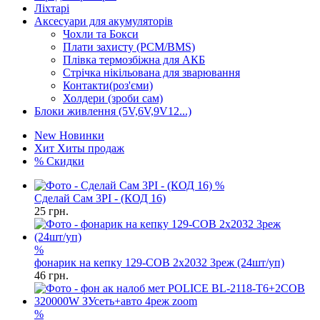
Ліхтарі
Аксесуари для акумуляторів
Чохли та Бокси
Плати захисту (PCM/BMS)
Плівка термозбіжна для АКБ
Стрічка нікільована для зварювання
Контакти(роз'єми)
Холдери (зроби сам)
Блоки живлення (5V,6V,9V12...)
New
Новинки
Хит
Хиты продаж
%
Скидки
%
Сделай Сам 3PI - (КОД 16)
25
грн.
%
фонарик на кепку 129-COB 2x2032 3реж (24шт/уп)
46
грн.
%