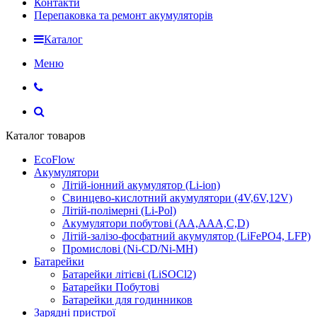
Контакти
Перепаковка та ремонт акумуляторів
Каталог
Меню
Каталог товаров
EcoFlow
Акумулятори
Літій-іонний акумулятор (Li-ion)
Свинцево-кислотний акумулятори (4V,6V,12V)
Літій-полімерні (Li-Pol)
Акумулятори побутові (AA,AAA,C,D)
Літій-залізо-фосфатний акумулятор (LiFePO4, LFP)
Промислові (Ni-CD/Ni-MH)
Батарейки
Батарейки літієві (LiSOCl2)
Батарейки Побутові
Батарейки для годинников
Зарядні пристрої