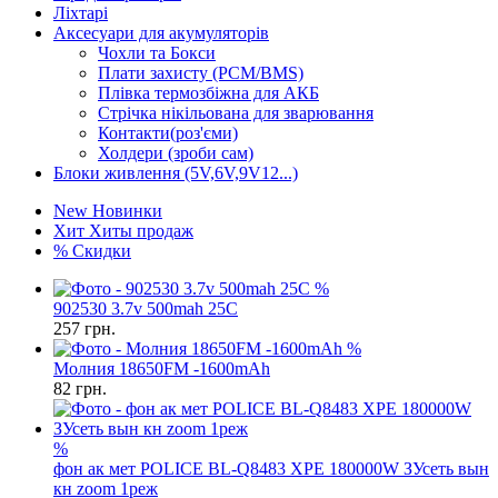
Ліхтарі
Аксесуари для акумуляторів
Чохли та Бокси
Плати захисту (PCM/BMS)
Плівка термозбіжна для АКБ
Стрічка нікільована для зварювання
Контакти(роз'єми)
Холдери (зроби сам)
Блоки живлення (5V,6V,9V12...)
New
Новинки
Хит
Хиты продаж
%
Скидки
%
902530 3.7v 500mah 25C
257
грн.
%
Молния 18650FM -1600mAh
82
грн.
%
фон ак мет POLICE BL-Q8483 XPE 180000W ЗУсеть вын
кн zoom 1реж