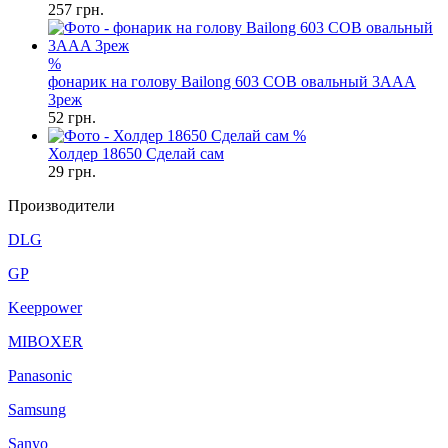
257
грн.
%
фонарик на голову Bailong 603 COB овальный 3AAA
3реж
52
грн.
%
Холдер 18650 Сделай сам
29
грн.
Производители
DLG
GP
Keeppower
MIBOXER
Panasonic
Samsung
Sanyo