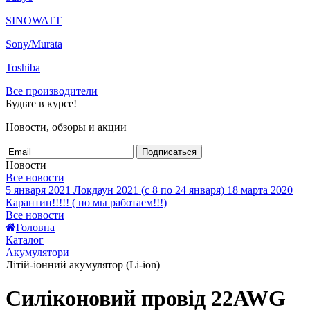
SINOWATT
Sony/Murata
Toshiba
Все производители
Будьте в курсе!
Новости, обзоры и акции
Подписаться
Новости
Все новости
5 января 2021
Локдаун 2021 (с 8 по 24 января)
18 марта 2020
Карантин!!!!! ( но мы работаем!!!)
Все новости
Головна
Каталог
Акумулятори
Літій-іонний акумулятор (Li-ion)
Силіконовий провід 22AWG