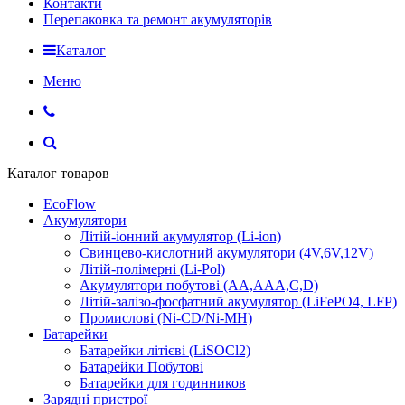
Контакти
Перепаковка та ремонт акумуляторів
Каталог
Меню
Каталог товаров
EcoFlow
Акумулятори
Літій-іонний акумулятор (Li-ion)
Свинцево-кислотний акумулятори (4V,6V,12V)
Літій-полімерні (Li-Pol)
Акумулятори побутові (AA,AAA,C,D)
Літій-залізо-фосфатний акумулятор (LiFePO4, LFP)
Промислові (Ni-CD/Ni-MH)
Батарейки
Батарейки літієві (LiSOCl2)
Батарейки Побутові
Батарейки для годинников
Зарядні пристрої