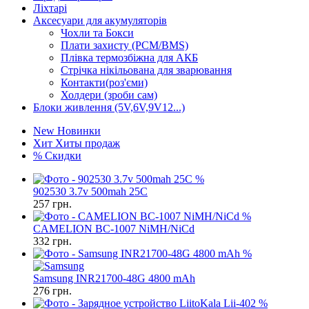
Ліхтарі
Аксесуари для акумуляторів
Чохли та Бокси
Плати захисту (PCM/BMS)
Плівка термозбіжна для АКБ
Стрічка нікільована для зварювання
Контакти(роз'єми)
Холдери (зроби сам)
Блоки живлення (5V,6V,9V12...)
New
Новинки
Хит
Хиты продаж
%
Скидки
%
902530 3.7v 500mah 25C
257
грн.
%
CAMELION BC-1007 NiMH/NiCd
332
грн.
%
Samsung INR21700-48G 4800 mAh
276
грн.
%