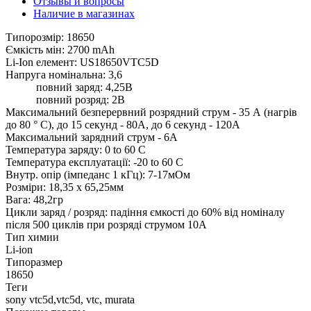
Отзывы и вопросы
Наличие в магазинах
Типорозмір: 18650
Ємкість мін: 2700 mAh
Li-Ion елемент: US18650VTC5D
Напруга номінальна: 3,6
повний заряд: 4,25В
повний розряд: 2В
Максимальний безперервний розрядний струм - 35 А (нагрів
до 80 ° С), до 15 секунд - 80А, до 6 секунд - 120А
Максимальний зарядний струм - 6А
Температура заряду: 0 to 60 C
Температура експлуатації: -20 to 60 C
Внутр. опір (імпеданс 1 кГц): 7-17мОм
Розміри: 18,35 х 65,25мм
Вага: 48,2гр
Цикли заряд / розряд: падіння ємкості до 60% від номіналу
після 500 циклів при розряді струмом 10А
Тип химии
Li-ion
Типоразмер
18650
Теги
sony vtc5d,vtc5d, vtc, murata