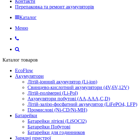
Контакти
Перепаковка та ремонт акумуляторів
Каталог
Меню
Каталог товаров
EcoFlow
Акумулятори
Літій-іонний акумулятор (Li-ion)
Свинцево-кислотний акумулятори (4V,6V,12V)
Літій-полімерні (Li-Pol)
Акумулятори побутові (AA,AAA,C,D)
Літій-залізо-фосфатний акумулятор (LiFePO4, LFP)
Промислові (Ni-CD/Ni-MH)
Батарейки
Батарейки літієві (LiSOCl2)
Батарейки Побутові
Батарейки для годинников
Зарядні пристрої