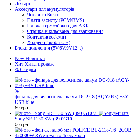
Ліхтарі
Аксесуари для акумуляторів
Чохли та Бокси
Плати захисту (PCM/BMS)
Плівка термозбіжна для АКБ
Стрічка нікільована для зварювання
Контакти(роз'єми)
Холдери (зроби сам)
Блоки живлення (5V,6V,9V12...)
New
Новинки
Хит
Хиты продаж
%
Скидки
%
фонарь для велосипеда аккум DC-918 (AQY-093) +ЗУ
USB blue
69
грн.
%
Sony SR 1130 SW (390)G10
66
грн.