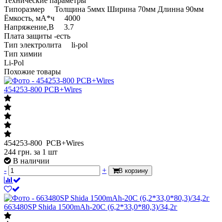
Технические параметры
Типоразмер Толщина 5ммx Ширина 70мм Длинна 90мм
Ёмкость, мА*ч 4000
Напряжение,В 3.7
Плата защиты -есть
Тип электролита li-pol
Тип химии
Li-Pol
Похожие товары
454253-800 PCB+Wires
454253-800 PCB+Wires
244
грн.
за 1 шт
В наличии
-
+
В корзину
663480SP Shida 1500mAh-20C (6,2*33,0*80,3)/34,2г