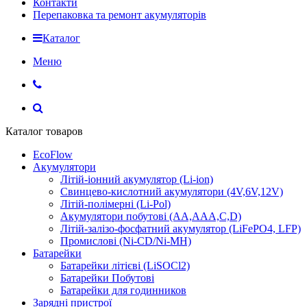
Контакти
Перепаковка та ремонт акумуляторів
Каталог
Меню
Каталог товаров
EcoFlow
Акумулятори
Літій-іонний акумулятор (Li-ion)
Свинцево-кислотний акумулятори (4V,6V,12V)
Літій-полімерні (Li-Pol)
Акумулятори побутові (AA,AAA,C,D)
Літій-залізо-фосфатний акумулятор (LiFePO4, LFP)
Промислові (Ni-CD/Ni-MH)
Батарейки
Батарейки літієві (LiSOCl2)
Батарейки Побутові
Батарейки для годинников
Зарядні пристрої