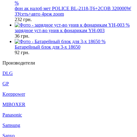
%
фон ак налоб мет POLICE BL-2118-T6+2COB 320000W
ЗУсеть+авто 4реж zoom
232
грн.
%
зарядное уст-во унив к фонарикам YH-003
36
грн.
%
Батарейный блок для 3-х 18650
92
грн.
Производители
DLG
GP
Keeppower
MIBOXER
Panasonic
Samsung
Sanyo