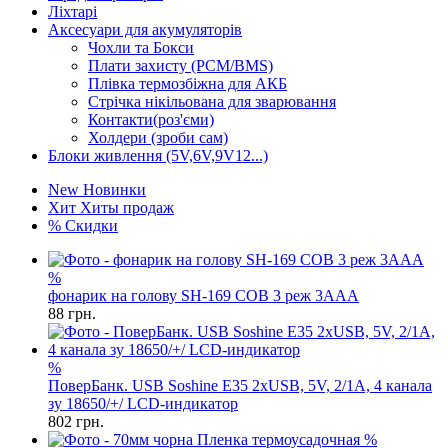
Ліхтарі
Аксесуари для акумуляторів
Чохли та Бокси
Плати захисту (PCM/BMS)
Плівка термозбіжна для АКБ
Стрічка нікільована для зварювання
Контакти(роз'єми)
Холдери (зроби сам)
Блоки живлення (5V,6V,9V12...)
New
Новинки
Хит
Хиты продаж
%
Скидки
%
фонарик на голову SH-169 COB 3 реж 3AAA
88
грн.
%
ПоверБанк. USB Soshine E35 2xUSB, 5V, 2/1A, 4 канала
зу 18650/+/ LCD-индикатор
802
грн.
%