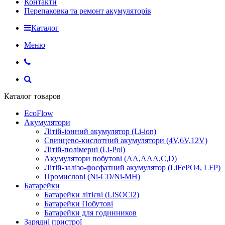
Контакти
Перепаковка та ремонт акумуляторів
Каталог
Меню
Каталог товаров
EcoFlow
Акумулятори
Літій-іонний акумулятор (Li-ion)
Свинцево-кислотний акумулятори (4V,6V,12V)
Літій-полімерні (Li-Pol)
Акумулятори побутові (AA,AAA,C,D)
Літій-залізо-фосфатний акумулятор (LiFePO4, LFP)
Промислові (Ni-CD/Ni-MH)
Батарейки
Батарейки літієві (LiSOCl2)
Батарейки Побутові
Батарейки для годинников
Зарядні пристрої