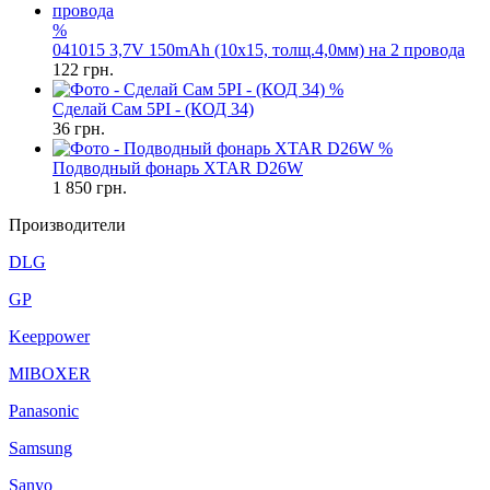
%
041015 3,7V 150mAh (10x15, толщ.4,0мм) на 2 провода
122
грн.
%
Сделай Сам 5PI - (КОД 34)
36
грн.
%
Подводный фонарь XTAR D26W
1 850
грн.
Производители
DLG
GP
Keeppower
MIBOXER
Panasonic
Samsung
Sanyo