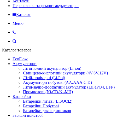
Контакти
Перепаковка та ремонт акумуляторів
Каталог
Меню
Каталог товаров
EcoFlow
Акумулятори
Літій-іонний акумулятор (Li-ion)
Свинцево-кислотний акумулятори (4V,6V,12V)
Літій-полімерні (Li-Pol)
Акумулятори побутові (AA,AAA,C,D)
Літій-залізо-фосфатний акумулятор (LiFePO4, LFP)
Промислові (Ni-CD/Ni-MH)
Батарейки
Батарейки літієві (LiSOCl2)
Батарейки Побутові
Батарейки для годинников
Зарядні пристрої