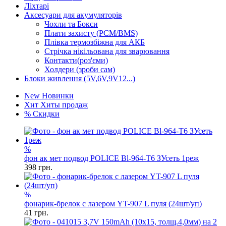
Ліхтарі
Аксесуари для акумуляторів
Чохли та Бокси
Плати захисту (PCM/BMS)
Плівка термозбіжна для АКБ
Стрічка нікільована для зварювання
Контакти(роз'єми)
Холдери (зроби сам)
Блоки живлення (5V,6V,9V12...)
New
Новинки
Хит
Хиты продаж
%
Скидки
%
фон ак мет подвод POLICE Bl-964-T6 ЗУсеть 1реж
398
грн.
%
фонарик-брелок с лазером YT-907 L пуля (24шт/уп)
41
грн.