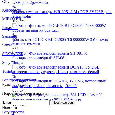
GP
%
Keeppower
фонарь кемпинг аккум WR-8051-LM+COB ЗУ USB p. b.
2реж+solar
MIBOXER
104
грн.
Panasonic
%
Samsung
фон ак мет POLICE BL-Q2805-T6 880000W ЗУсеть+ав
вын кн 3св фил
Sanyo
657
грн.
%
SINOWATT
Фонарь велосипедный SH-081
Sony/Murata
46
грн.
Toshiba
%
Все производители
Фонарь велосипедный DC-918, ЗУ USB, встроенный
Будьте в курсе!
аккумулятор Li-ion, комплект, белый
65
грн.
Новости, обзоры и акции
%
фонарь для велосипеда 681 LED + laser
Подписаться
107
грн.
Новости
Все новости
1