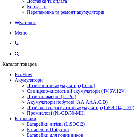
Доставка та оплата
Контакти
Перепаковка та ремонт акумуляторів
Каталог
Меню
Каталог товаров
EcoFlow
Акумулятори
Літій-іонний акумулятор (Li-ion)
Свинцево-кислотний акумулятори (4V,6V,12V)
Літій-полімерні (Li-Pol)
Акумулятори побутові (AA,AAA,C,D)
Літій-залізо-фосфатний акумулятор (LiFePO4, LFP)
Промислові (Ni-CD/Ni-MH)
Батарейки
Батарейки літієві (LiSOCl2)
Батарейки Побутові
Батарейки для годинников