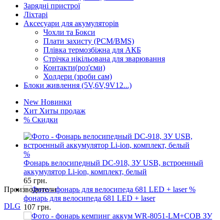
Зарядні пристрої
Ліхтарі
Аксесуари для акумуляторів
Чохли та Бокси
Плати захисту (PCM/BMS)
Плівка термозбіжна для АКБ
Стрічка нікільована для зварювання
Контакти(роз'єми)
Холдери (зроби сам)
Блоки живлення (5V,6V,9V12...)
New
Новинки
Хит
Хиты продаж
%
Скидки
%
Фонарь велосипедный DC-918, ЗУ USB, встроенный
аккумулятор Li-ion, комплект, белый
65
грн.
Производители
%
фонарь для велосипеда 681 LED + laser
DLG
107
грн.