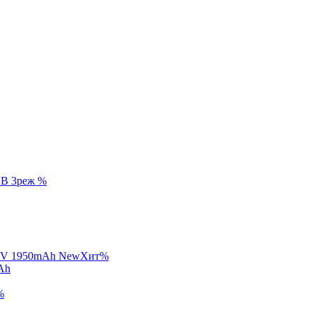
%
New
Хит
%
Ah
%