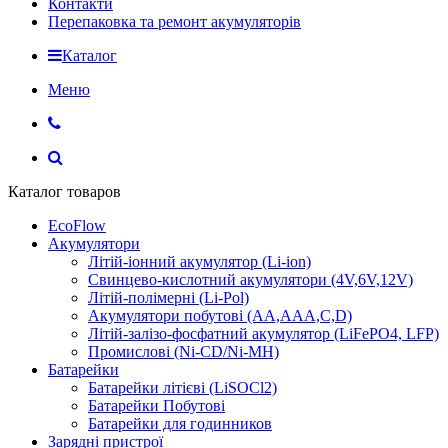
Контакти
Перепаковка та ремонт акумуляторів
Каталог
Меню
Каталог товаров
EcoFlow
Акумулятори
Літій-іонний акумулятор (Li-ion)
Свинцево-кислотний акумулятори (4V,6V,12V)
Літій-полімерні (Li-Pol)
Акумулятори побутові (AA,AAA,C,D)
Літій-залізо-фосфатний акумулятор (LiFePO4, LFP)
Промислові (Ni-CD/Ni-MH)
Батарейки
Батарейки літієві (LiSOCl2)
Батарейки Побутові
Батарейки для годинников
Зарядні пристрої