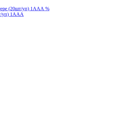
%
шт/уп) 1AAA