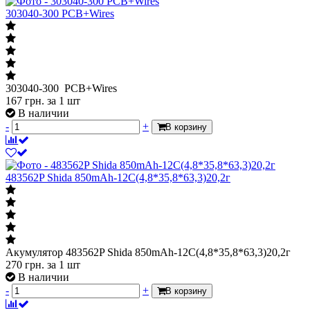
303040-300 PCB+Wires
303040-300 PCB+Wires
167
грн.
за 1 шт
В наличии
-
+
В корзину
483562P Shida 850mAh-12С(4,8*35,8*63,3)20,2г
Акумулятор 483562P Shida 850mAh-12С(4,8*35,8*63,3)20,2г
270
грн.
за 1 шт
В наличии
-
+
В корзину