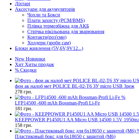
Ліхтарі
Аксесуари для акумуляторів
Чохли та Бокси
Плати захисту (PCM/BMS)
Плівка термозбіжна для АКБ
Стрічка нікільована для зварювання
Контакти(роз'єми)
Холдери (зроби сам)
Блоки живлення (5V,6V,9V12...)
New
Новинки
Хит
Хиты продаж
%
Скидки
фон ак налоб мет POLICE BL-02-T6 ЗУ micro USB 3реж
278
грн.
%
LFP14500 -600 mAh Bossman-Profi Li-Fe
181
грн.
KEEPPOWER P1450U1 AA Micro USB 14500 1.5V 1950m
158
грн.
Пластиковый бокс для 6x18650 с защитой (M6)