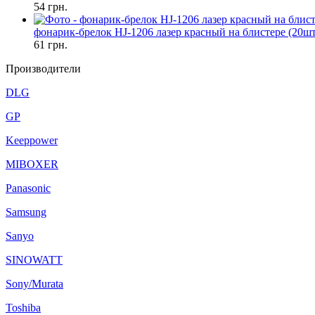
54
грн.
фонарик-брелок HJ-1206 лазер красный на блистере (20
61
грн.
Производители
DLG
GP
Keeppower
MIBOXER
Panasonic
Samsung
Sanyo
SINOWATT
Sony/Murata
Toshiba